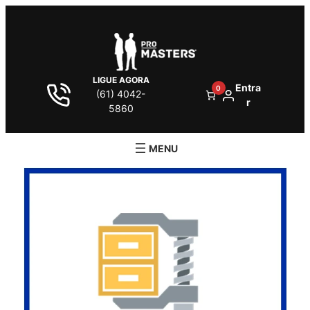
LIGUE AGORA
Entra
0
(61) 4042-
r
5860