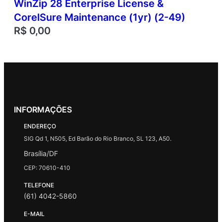
WinZip 28 Enterprise License &
CorelSure Maintenance (1yr) (2-49)
R$
0,00
INFORMAÇÕES
ENDEREÇO
SIG Qd 1, N505, Ed Barão do Rio Branco, SL 123, A50.
Brasília/DF
CEP: 70610-410
TELEFONE
(61) 4042-5860
E-MAIL