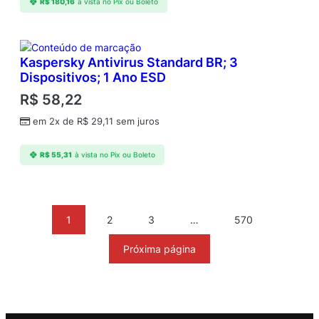
R$
180,16
à vista no Pix ou Boleto
Kaspersky Antivirus Standard BR; 3
Dispositivos; 1 Ano ESD
R$
58,22
em 2x de
R$
29,11
sem juros
R$
55,31
à vista no Pix ou Boleto
1
2
3
…
570
Próxima página