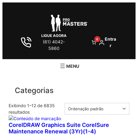
Pular
para
o
conteúdo
LIGUE AGORA
Entra
0
(61) 4042-
r
5860
Categorias
Exibindo 1–12 de 6835
resultados
CorelDRAW Graphics Suite CorelSure
Maintenance Renewal (3Yr)(1-4)