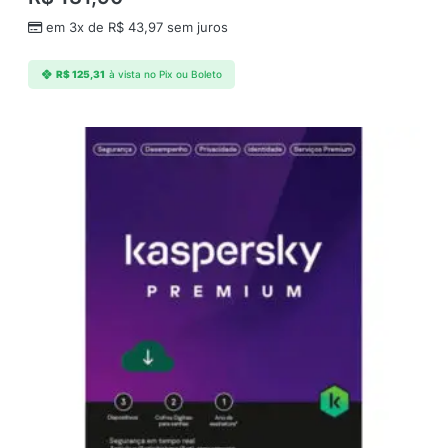
em 3x de
R$
43,97
sem juros
R$
125,31
à vista no Pix ou Boleto