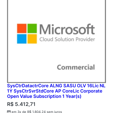
SysCtrDatactrCore ALNG SASU OLV 16Lic NL
1Y SysCtrSvrStdCore AP CoreLic Corporate
Open Value Subscription 1 Year(s)
R$
5.412,71
em 3x de
R$
1.804,24
sem juros