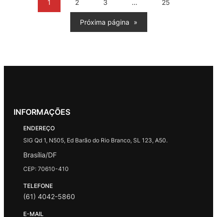
1
2
3
…
25
Próxima página
»
INFORMAÇÕES
ENDEREÇO
SIG Qd 1, N505, Ed Barão do Rio Branco, SL 123, A50.
Brasília/DF
CEP: 70610-410
TELEFONE
(61) 4042-5860
E-MAIL