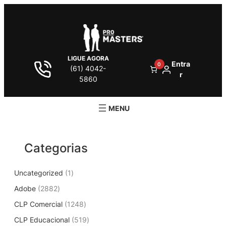
Pular
para
o
conteúdo
LIGUE AGORA
Entra
0
(61) 4042-
r
5860
Categorias
1
Uncategorized
1
p
2
Adobe
2882
r
8
1
CLP Comercial
1248
o
8
2
d
5
CLP Educacional
2
519
4
u