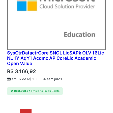
SysCtrDatactrCore SNGL LicSAPk OLV 16Lic
NL 1Y AqY1 Acdmc AP CoreLic Academic
Open Value
R$
3.166,92
em 3x de
R$
1.055,64
sem juros
R$
3.008,57
à vista no Pix ou Boleto