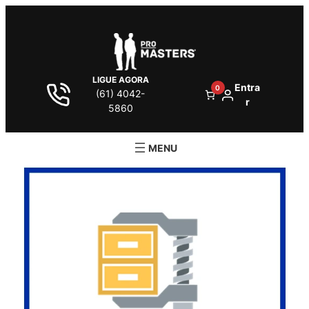
LIGUE AGORA
Entra
0
(61) 4042-
r
5860