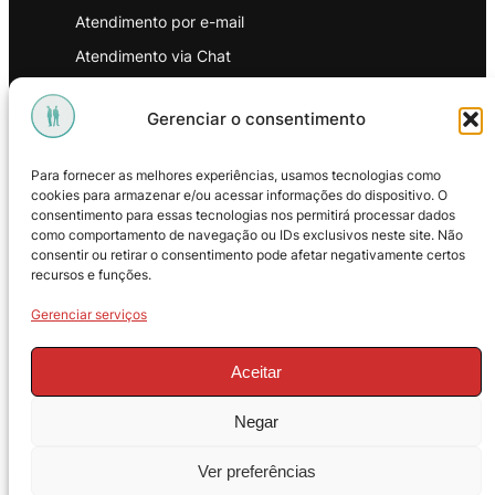
Atendimento por e-mail
Atendimento via Chat
WhatsApp
Gerenciar o consentimento
INSTITUCIONAL
Para fornecer as melhores experiências, usamos tecnologias como
Política de Privacidade
cookies para armazenar e/ou acessar informações do dispositivo. O
consentimento para essas tecnologias nos permitirá processar dados
Política de Troca e Devoluções
como comportamento de navegação ou IDs exclusivos neste site. Não
consentir ou retirar o consentimento pode afetar negativamente certos
Política de Reembolso
recursos e funções.
Termos & Condições de Uso
Gerenciar serviços
Aceitar
Negar
© 2025 – ProMasters. CNPJ:
Ver preferências
18.269.230/0001-16. Todos os direitos
reservados.