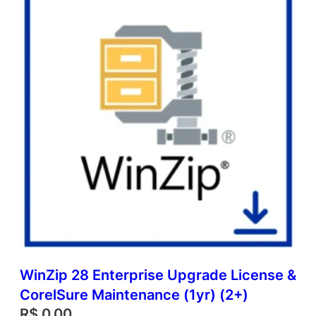
WinZip 28 Enterprise Upgrade License &
CorelSure Maintenance (1yr) (2+)
R$
0,00