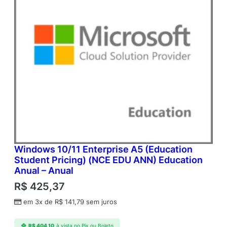
Windows 10/11 Enterprise A5 (Education
Student Pricing) (NCE EDU ANN) Education
Anual – Anual
R$
425,37
em 3x de
R$
141,79
sem juros
R$
404,10
à vista no Pix ou Boleto