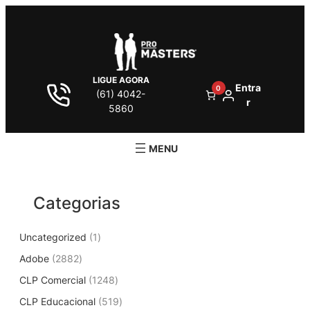
Pular
para
o
conteúdo
LIGUE AGORA
Entra
0
(61) 4042-
r
5860
Categorias
1
Uncategorized
1
p
2
Adobe
2882
r
8
1
CLP Comercial
1248
o
8
2
d
5
CLP Educacional
2
519
4
u