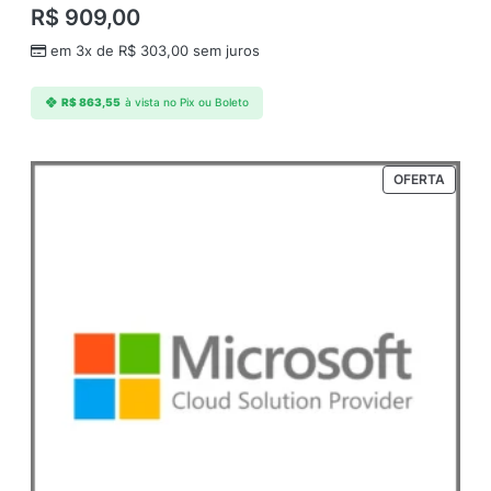
R$
909,00
em 3x de
R$
303,00
sem juros
R$
863,55
à vista no Pix ou Boleto
P
OFERTA
R
O
D
U
T
O
E
M
P
R
O
M
O
Ç
Ã