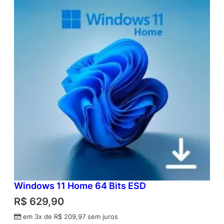
Windows 11 Home 64 Bits ESD
R$
629,90
em 3x de
R$
209,97
sem juros