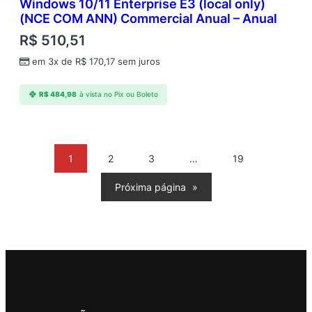
Windows 10/11 Enterprise E3 (local only)
(NCE COM ANN) Commercial Anual – Anual
R$
510,51
em 3x de
R$
170,17
sem juros
R$
484,98
à vista no Pix ou Boleto
1
2
3
…
19
Próxima página
»