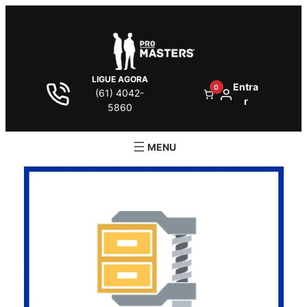
LIGUE AGORA
Entra
0
(61) 4042-
r
5860