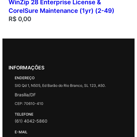
WinZip 28 Enterprise License &
CorelSure Maintenance (1yr) (2-49)
R$
0,00
INFORMAÇÕES
ENDEREÇO
SIG Qd 1, N505, Ed Barão do Rio Branco, SL 123, A50.
Brasília/DF
CEP: 70610-410
TELEFONE
(61) 4042-5860
E-MAIL