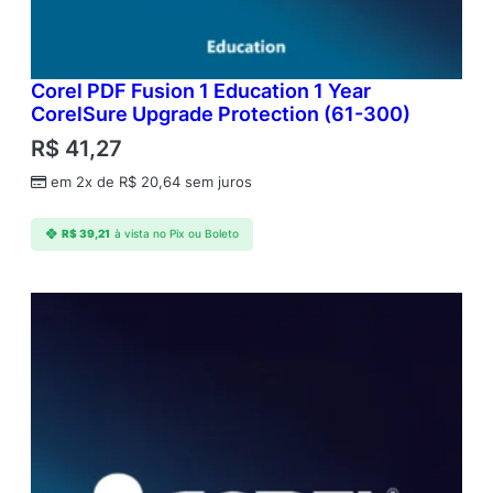
Corel PDF Fusion 1 Education 1 Year
CorelSure Upgrade Protection (61-300)
R$
41,27
em 2x de
R$
20,64
sem juros
R$
39,21
à vista no Pix ou Boleto