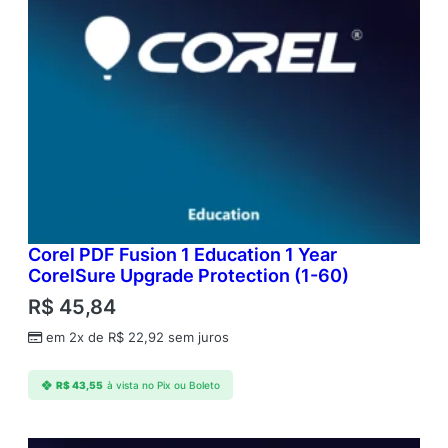
Corel PDF Fusion 1 Education 1 Year
CorelSure Upgrade Protection (1-60)
R$
45,84
em 2x de
R$
22,92
sem juros
R$
43,55
à vista no Pix ou Boleto