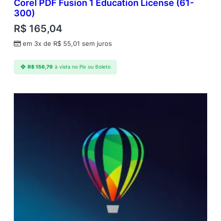
Corel PDF Fusion 1 Education License (61-
300)
R$
165,04
em 3x de
R$
55,01
sem juros
R$
156,79
à vista no Pix ou Boleto