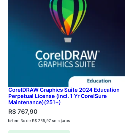
CorelDRAW Graphics Suite 2024 Education
Perpetual License (incl. 1 Yr CorelSure
Maintenance)(251+)
R$
767,90
em 3x de
R$
255,97
sem juros