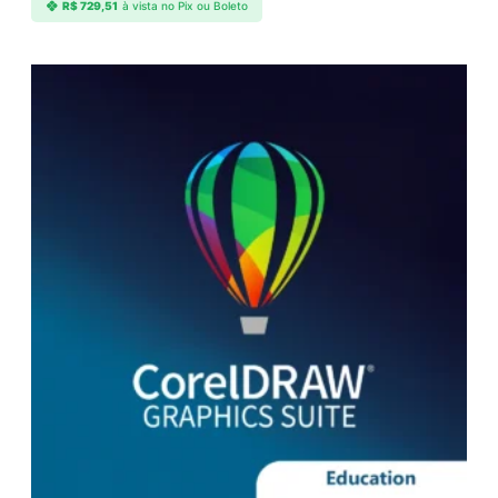
R$
729,51
à vista no Pix ou Boleto