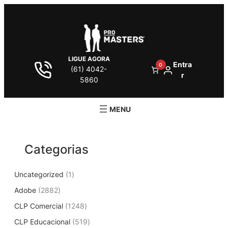
Pular
para
o
conteúdo
LIGUE AGORA
Entra
0
(61) 4042-
r
5860
Categorias
1
Uncategorized
1
p
2
Adobe
2882
r
8
1
CLP Comercial
1248
o
8
2
d
5
CLP Educacional
2
519
4
u