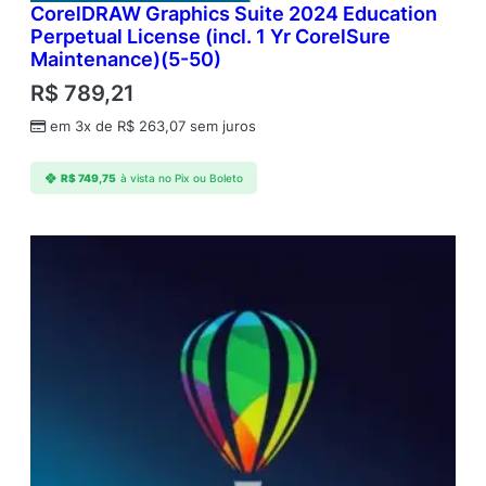
CorelDRAW Graphics Suite 2024 Education
Perpetual License (incl. 1 Yr CorelSure
Maintenance)(5-50)
R$
789,21
em 3x de
R$
263,07
sem juros
R$
749,75
à vista no Pix ou Boleto