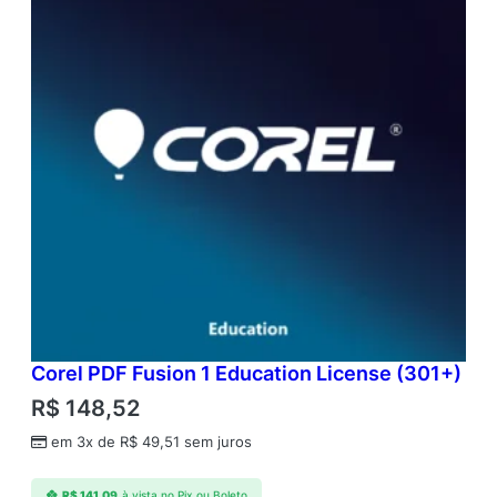
Corel PDF Fusion 1 Education License (301+)
R$
148,52
em 3x de
R$
49,51
sem juros
R$
141,09
à vista no Pix ou Boleto