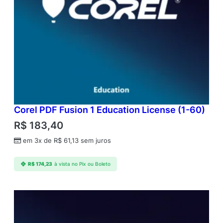
Corel PDF Fusion 1 Education License (1-60)
R$
183,40
em 3x de
R$
61,13
sem juros
R$
174,23
à vista no Pix ou Boleto