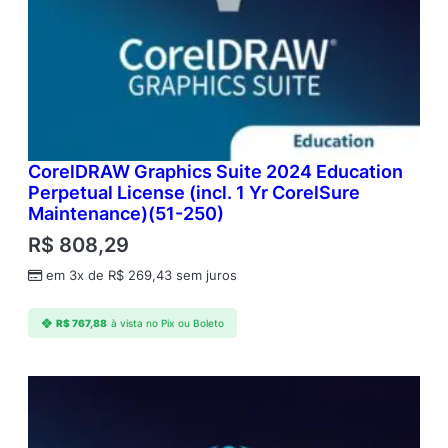
CorelDRAW Graphics Suite 2024 Education
Perpetual License (incl. 1 Yr CorelSure
Maintenance)(51-250)
R$
808,29
em 3x de
R$
269,43
sem juros
R$
767,88
à vista no Pix ou Boleto