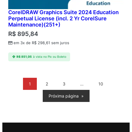
CorelDRAW Graphics Suite 2024 Education
Perpetual License (incl. 2 Yr CorelSure
Maintenance)(251+)
R$
895,84
em 3x de
R$
298,61
sem juros
R$
851,05
à vista no Pix ou Boleto
1
2
3
…
10
Próxima página
»