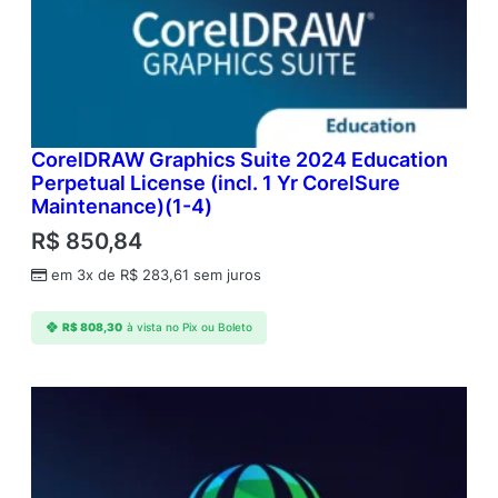
CorelDRAW Graphics Suite 2024 Education
Perpetual License (incl. 1 Yr CorelSure
Maintenance)(1-4)
R$
850,84
em 3x de
R$
283,61
sem juros
R$
808,30
à vista no Pix ou Boleto