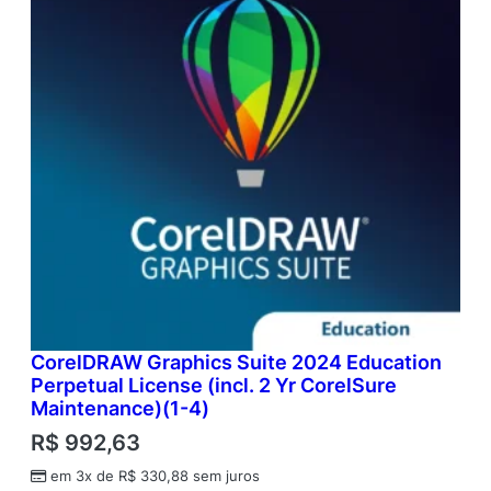
CorelDRAW Graphics Suite 2024 Education
Perpetual License (incl. 2 Yr CorelSure
Maintenance)(1-4)
R$
992,63
em 3x de
R$
330,88
sem juros