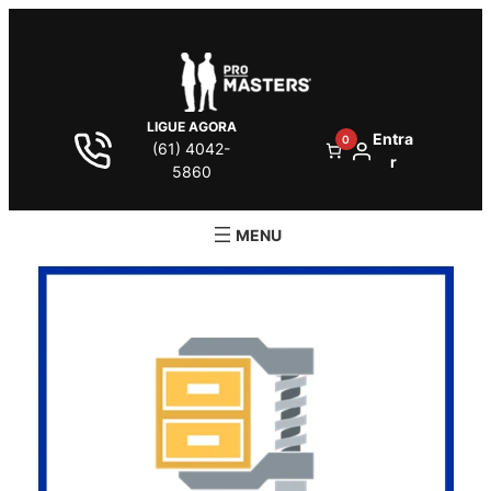
LIGUE AGORA
Entra
0
(61) 4042-
r
5860