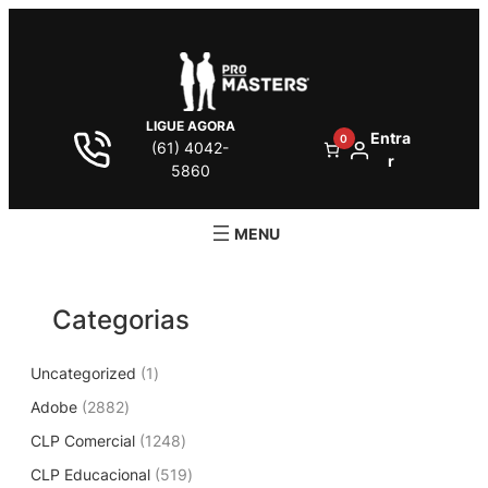
Pular
para
o
conteúdo
LIGUE AGORA
Entra
0
(61) 4042-
r
5860
Categorias
1
Uncategorized
1
p
2
Adobe
2882
r
8
1
CLP Comercial
1248
o
8
2
d
5
CLP Educacional
2
519
4
u