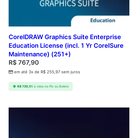
e
r
p
e
t
u
CorelDRAW Graphics Suite Enterprise
a
Education License (incl. 1 Yr CorelSure
l
Maintenance) (251+)
L
i
R$
767,90
c
em até 3x de
R$
255,97
sem juros
e
n
s
R$
729,51
à vista no Pix ou Boleto
e
(
i
n
c
l
.