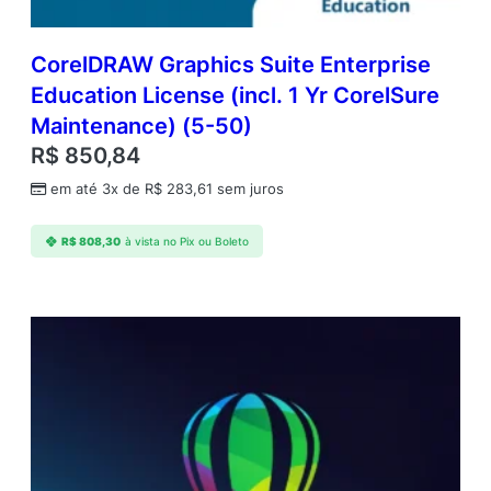
CorelDRAW Graphics Suite Enterprise
Education License (incl. 1 Yr CorelSure
Maintenance) (5-50)
R$
850,84
em até 3x de
R$
283,61
sem juros
R$
808,30
à vista no Pix ou Boleto