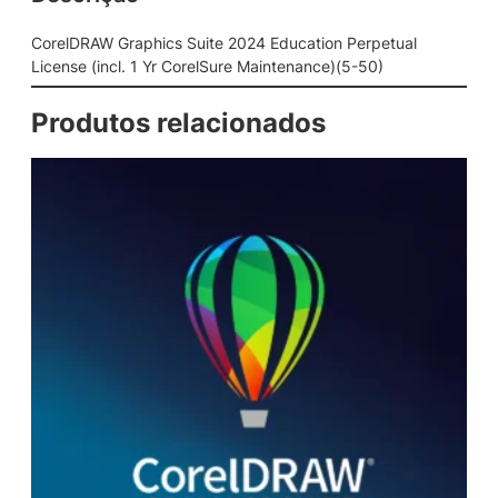
c
s
CorelDRAW Graphics Suite 2024 Education Perpetual
S
License (incl. 1 Yr CorelSure Maintenance)(5-50)
u
i
Produtos relacionados
t
e
2
0
2
4
E
d
u
c
a
t
i
o
n
P