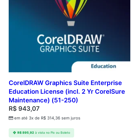
CorelDRAW Graphics Suite Enterprise
Education License (incl. 2 Yr CorelSure
Maintenance) (51-250)
R$
943,07
em até 3x de
R$
314,36
sem juros
R$
895,92
à vista no Pix ou Boleto