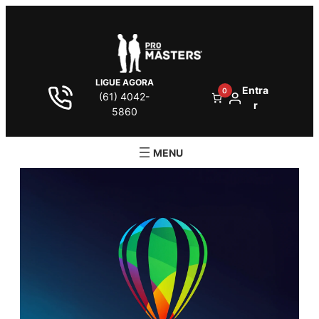
LIGUE AGORA
Entra
0
(61) 4042-
r
5860