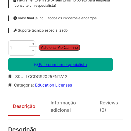
Faturamento em até 6x sem juros no boleto para empresa
(consulte um especialista)
Valor final já inclui todos os impostos e encargos
Suporte técnico especializado
C
+
Adicionar Ao Carrinho
o
-
r
e
Fale com um especialista
l
D
SKU:
LCCDGS2025ENTA12
R
Categoria:
Education Licenses
A
W
G
Informação
Reviews
r
Descrição
adicional
(0)
a
p
h
Descrição
i