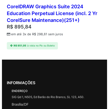
CorelDRAW Graphics Suite 2024
Education Perpetual License (incl. 2 Yr
CorelSure Maintenance)(251+)
R$
895,84
em até 3x de
R$
298,61
sem juros
R$
851,05
à vista no Pix ou Boleto
INFORMAÇÕES
ENDEREÇO
SIG Qd 1, N505, Ed Barão do Rio Branco, SL 123, A50.
Brasília/DF