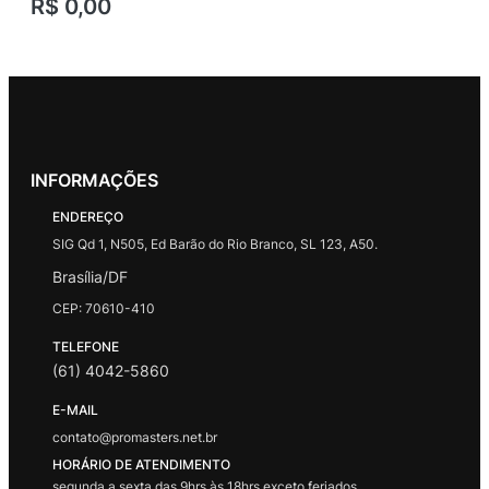
R$
0,00
INFORMAÇÕES
ENDEREÇO
SIG Qd 1, N505, Ed Barão do Rio Branco, SL 123, A50.
Brasília/DF
CEP: 70610-410
TELEFONE
(61) 4042-5860
E-MAIL
contato@promasters.net.br
HORÁRIO DE ATENDIMENTO
segunda a sexta das 9hrs às 18hrs exceto feriados.