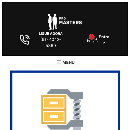
LIGUE AGORA
Entra
0
(61) 4042-
r
5860