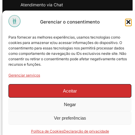
Atendimento via Chat
WhatsApp
Gerenciar o consentimento
INSTITUCIONAL
Para fornecer as melhores experiências, usamos tecnologias como
Política de Privacidade
cookies para armazenar e/ou acessar informações do dispositivo. O
consentimento para essas tecnologias nos permitirá processar dados
Política de Troca e Devoluções
como comportamento de navegação ou IDs exclusivos neste site. Não
consentir ou retirar o consentimento pode afetar negativamente certos
Política de Reembolso
recursos e funções.
Termos & Condições de Uso
Gerenciar serviços
Aceitar
Negar
© 2025 – ProMasters. CNPJ:
Ver preferências
18.269.230/0001-16. Todos os direitos
reservados.
Política de Cookies
Declaração de privacidade