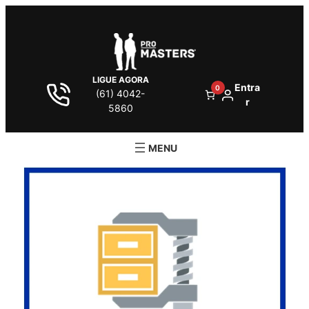
LIGUE AGORA
Entra
0
(61) 4042-
r
5860