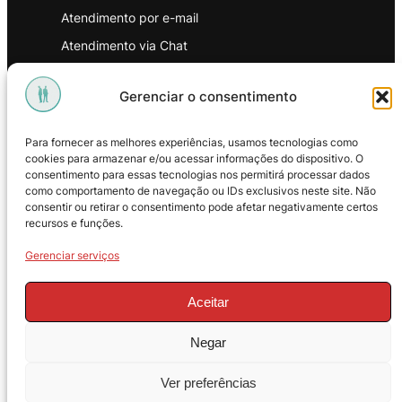
Atendimento por e-mail
Atendimento via Chat
WhatsApp
Gerenciar o consentimento
INSTITUCIONAL
Para fornecer as melhores experiências, usamos tecnologias como
Política de Privacidade
cookies para armazenar e/ou acessar informações do dispositivo. O
consentimento para essas tecnologias nos permitirá processar dados
Política de Troca e Devoluções
como comportamento de navegação ou IDs exclusivos neste site. Não
consentir ou retirar o consentimento pode afetar negativamente certos
Política de Reembolso
recursos e funções.
Termos & Condições de Uso
Gerenciar serviços
Aceitar
Negar
© 2025 – ProMasters. CNPJ:
Ver preferências
18.269.230/0001-16. Todos os direitos
reservados.