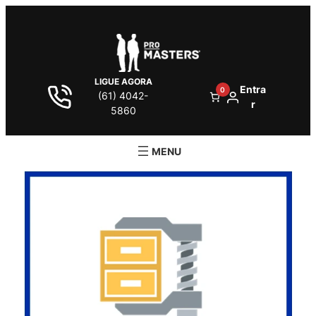
LIGUE AGORA
Entra
0
(61) 4042-
r
5860