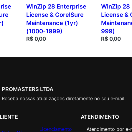
rise
WinZip 28 Enterprise
WinZip 28 
ure
License & CorelSure
License & 
r)
Maintenance (1yr)
Maintenanc
(1000-1999)
999)
R$
0,00
R$
0,00
PROMASTERS LTDA
Receba nossas atualizações diretamente no seu e-mail.
LIENTE
ATENDIMENTO
Licenciamento
Atendimento por e-