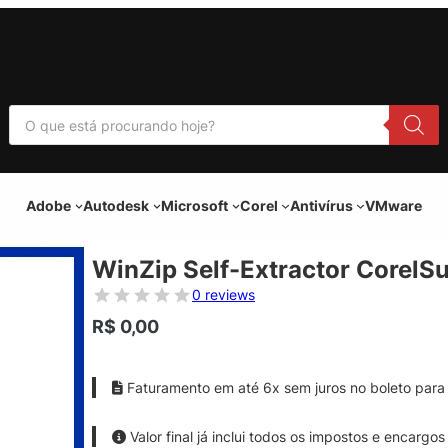
P
e
s
q
u
i
Adobe
Autodesk
Microsoft
Corel
Antivírus
VMware
s
a
r
p
WinZip Self-Extractor CorelSu
r
o
0 reviews
d
u
R$
0,00
t
o
s
Faturamento em até 6x sem juros no boleto para 
Valor final já inclui todos os impostos e encargos