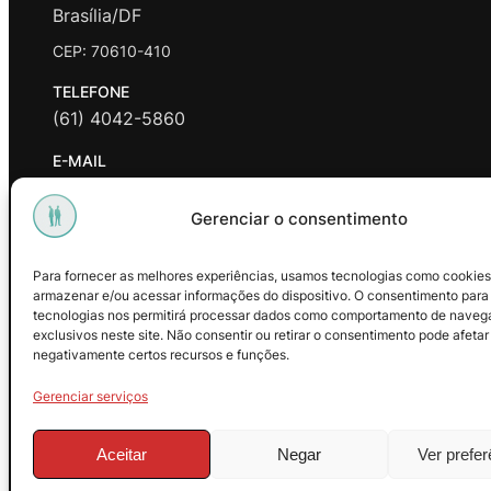
Brasília/DF
CEP: 70610-410
TELEFONE
(61) 4042-5860
E-MAIL
contato@promasters.net.br
Gerenciar o consentimento
HORÁRIO DE ATENDIMENTO
segunda a sexta das 9hrs às 18hrs exceto feriados.
Para fornecer as melhores experiências, usamos tecnologias como cookies
armazenar e/ou acessar informações do dispositivo. O consentimento para
Facebook
Instagram
Youtube
tecnologias nos permitirá processar dados como comportamento de naveg
exclusivos neste site. Não consentir ou retirar o consentimento pode afetar
negativamente certos recursos e funções.
Gerenciar serviços
Aceitar
Negar
Ver prefe
© 2025 – ProMasters. CNPJ: 18.269.230/0001-16. Todos os dire