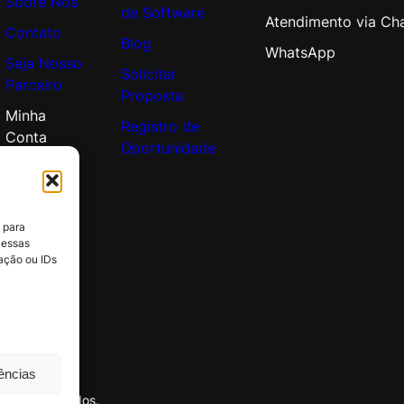
Sobre Nós
de Software
Atendimento via Ch
Contato
Blog
WhatsApp
Seja Nosso
Solicitar
Parceiro
Proposta
Minha
Registro de
Conta
Oportunidade
 para
 essas
ação ou IDs
rências
itos reservados.