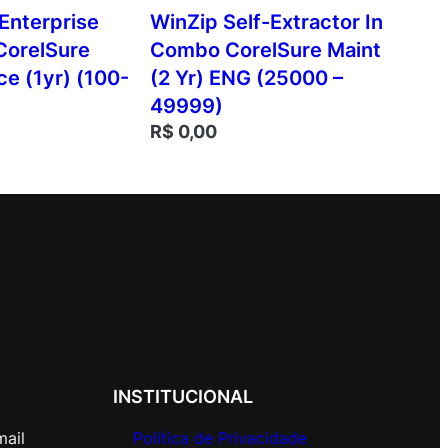
Enterprise
WinZip Self-Extractor In
CorelSure
Combo CorelSure Maint
e (1yr) (100-
(2 Yr) ENG (25000 –
49999)
R$
0,00
INSTITUCIONAL
mail
Política de Privacidade