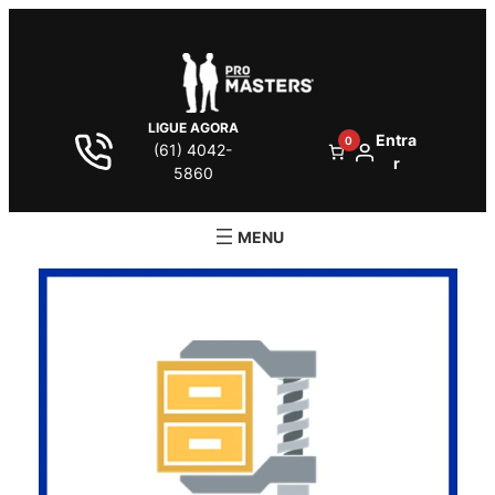
LIGUE AGORA
Entra
0
(61) 4042-
r
5860