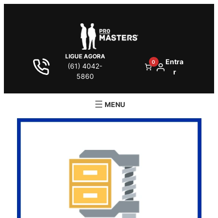
LIGUE AGORA
Entra
0
(61) 4042-
r
5860