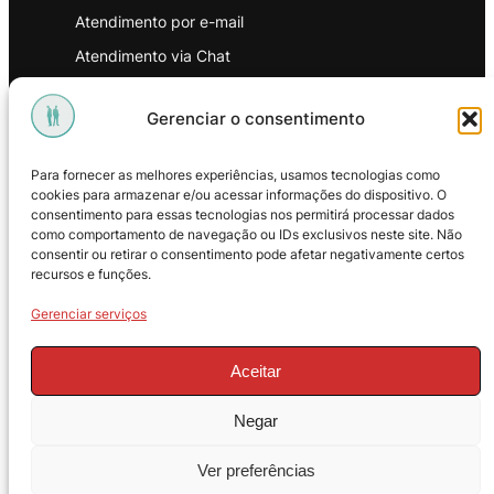
Atendimento por e-mail
Atendimento via Chat
WhatsApp
Gerenciar o consentimento
INSTITUCIONAL
Para fornecer as melhores experiências, usamos tecnologias como
Política de Privacidade
cookies para armazenar e/ou acessar informações do dispositivo. O
consentimento para essas tecnologias nos permitirá processar dados
Política de Troca e Devoluções
como comportamento de navegação ou IDs exclusivos neste site. Não
consentir ou retirar o consentimento pode afetar negativamente certos
Política de Reembolso
recursos e funções.
Termos & Condições de Uso
Gerenciar serviços
Aceitar
Negar
© 2025 – ProMasters. CNPJ:
Ver preferências
18.269.230/0001-16. Todos os direitos
reservados.