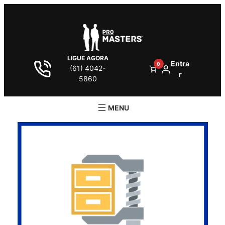
LIGUE AGORA
Entra
0
(61) 4042-
r
5860