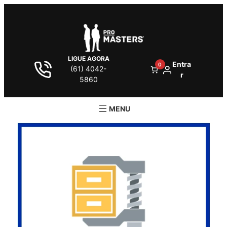
LIGUE AGORA
Entra
0
(61) 4042-
r
5860