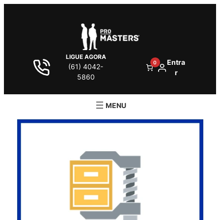
LIGUE AGORA
Entra
0
(61) 4042-
r
5860