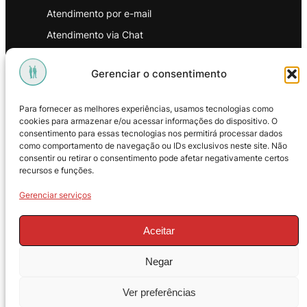
Atendimento por e-mail
Atendimento via Chat
WhatsApp
Gerenciar o consentimento
INSTITUCIONAL
Para fornecer as melhores experiências, usamos tecnologias como
Política de Privacidade
cookies para armazenar e/ou acessar informações do dispositivo. O
consentimento para essas tecnologias nos permitirá processar dados
Política de Troca e Devoluções
como comportamento de navegação ou IDs exclusivos neste site. Não
consentir ou retirar o consentimento pode afetar negativamente certos
Política de Reembolso
recursos e funções.
Termos & Condições de Uso
Gerenciar serviços
Aceitar
Negar
© 2025 – ProMasters. CNPJ:
Ver preferências
18.269.230/0001-16. Todos os direitos
reservados.