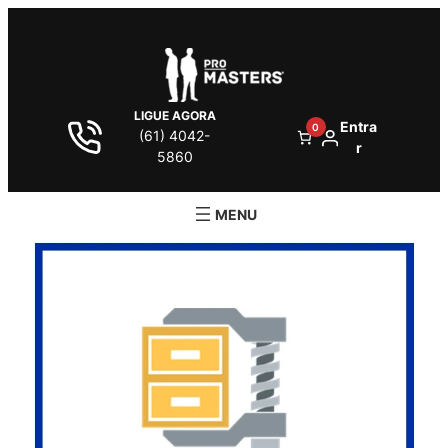
LIGUE AGORA
Entra
0
(61) 4042-
r
5860