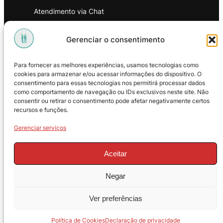
Atendimento via Chat
WhatsApp
Gerenciar o consentimento
INSTITUCIONAL
Para fornecer as melhores experiências, usamos tecnologias como
Política de Privacidade
cookies para armazenar e/ou acessar informações do dispositivo. O
consentimento para essas tecnologias nos permitirá processar dados
Política de Troca e Devoluções
como comportamento de navegação ou IDs exclusivos neste site. Não
consentir ou retirar o consentimento pode afetar negativamente certos
Política de Reembolso
recursos e funções.
Termos & Condições de Uso
Gerenciar serviços
Aceitar
Negar
© 2025 – ProMasters. CNPJ:
Ver preferências
18.269.230/0001-16. Todos os direitos
reservados.
Política de Cookies
Declaração de privacidade