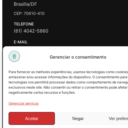
Brasília/DF
CEP: 70610-410
TELEFONE
(61) 4042-5860
E-MAIL
contato@promasters.net.br
Gerenciar o consentimento
HORÁRIO DE ATENDIMENTO
segunda a sexta das 9hrs às 18hrs exceto feriados.
Para fornecer as melhores experiências, usamos tecnologias como cookies
armazenar e/ou acessar informações do dispositivo. O consentimento para
Facebook
Instagram
Youtube
tecnologias nos permitirá processar dados como comportamento de naveg
exclusivos neste site. Não consentir ou retirar o consentimento pode afetar
negativamente certos recursos e funções.
Gerenciar serviços
Aceitar
Negar
Ver prefe
© 2025 – ProMasters. CNPJ: 18.269.230/0001-16. Todos os dire