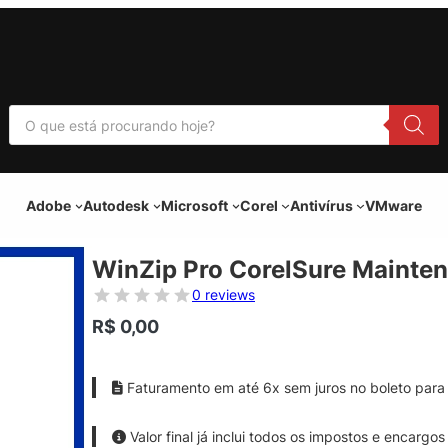
P
e
s
q
u
i
Adobe
Autodesk
Microsoft
Corel
Antivírus
VMware
s
a
r
p
WinZip Pro CorelSure Mainte
r
o
0 reviews
d
u
R$
0,00
t
o
s
Faturamento em até 6x sem juros no boleto para 
Valor final já inclui todos os impostos e encargos