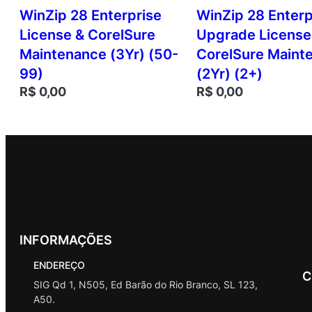
WinZip 28 Enterprise
WinZip 28 Enterp
License & CorelSure
Upgrade License
Maintenance (3Yr) (50-
CorelSure Maint
99)
(2Yr) (2+)
R$
0,00
R$
0,00
INFORMAÇÕES
ENDEREÇO
C
SIG Qd 1, N505, Ed Barão do Rio Branco, SL 123,
A50.