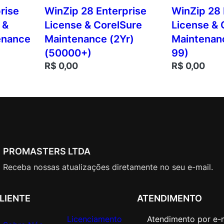
rise
WinZip 28 Enterprise
WinZip 28 
 &
License & CorelSure
License & 
enance
Maintenance (2Yr)
Maintenanc
(50000+)
99)
R$
0,00
R$
0,00
PROMASTERS LTDA
Receba nossas atualizações diretamente no seu e-mail.
LIENTE
ATENDIMENTO
Licenciamento
Atendimento por e-