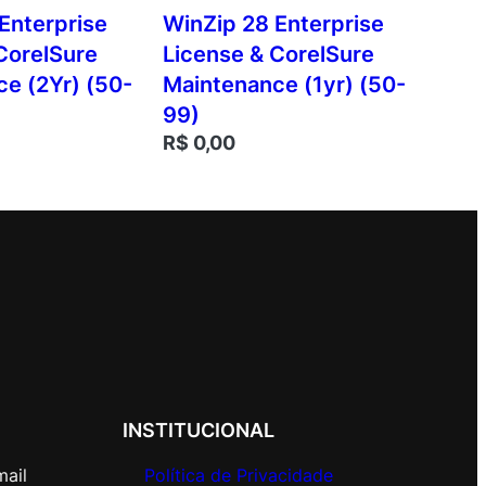
Enterprise
WinZip 28 Enterprise
CorelSure
License & CorelSure
e (2Yr) (50-
Maintenance (1yr) (50-
99)
R$
0,00
INSTITUCIONAL
mail
Política de Privacidade