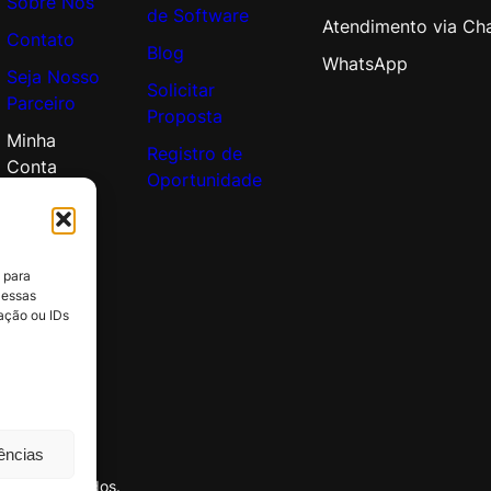
Sobre Nós
de Software
Atendimento via Ch
Contato
Blog
WhatsApp
Seja Nosso
Solicitar
Parceiro
Proposta
Minha
Registro de
Conta
Oportunidade
 para
 essas
ação ou IDs
rências
itos reservados.