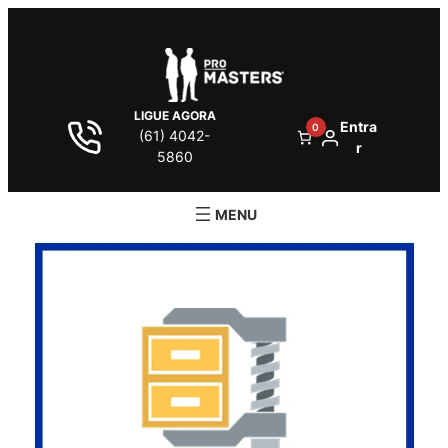
LIGUE AGORA
Entra
0
(61) 4042-
r
5860