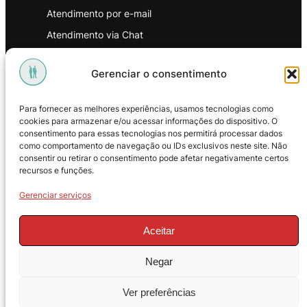
Atendimento por e-mail
Atendimento via Chat
WhatsApp
Gerenciar o consentimento
INSTITUCIONAL
Para fornecer as melhores experiências, usamos tecnologias como
Política de Privacidade
cookies para armazenar e/ou acessar informações do dispositivo. O
consentimento para essas tecnologias nos permitirá processar dados
Política de Troca e Devoluções
como comportamento de navegação ou IDs exclusivos neste site. Não
consentir ou retirar o consentimento pode afetar negativamente certos
Política de Reembolso
recursos e funções.
Termos & Condições de Uso
Gerenciar serviços
Aceitar
Negar
© 2025 – ProMasters. CNPJ:
Ver preferências
18.269.230/0001-16. Todos os direitos
reservados.