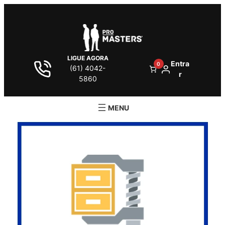
LIGUE AGORA
Entra
0
(61) 4042-
r
5860