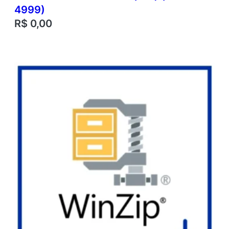
4999)
R$
0,00