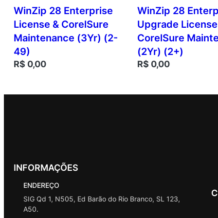
WinZip 28 Enterprise
WinZip 28 Enterp
License & CorelSure
Upgrade License
Maintenance (3Yr) (2-
CorelSure Maint
49)
(2Yr) (2+)
R$
0,00
R$
0,00
INFORMAÇÕES
ENDEREÇO
C
SIG Qd 1, N505, Ed Barão do Rio Branco, SL 123,
A50.