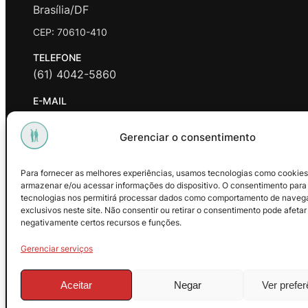
Brasília/DF
CEP: 70610-410
TELEFONE
(61) 4042-5860
E-MAIL
contato@promasters.net.br
Gerenciar o consentimento
HORÁRIO DE ATENDIMENTO
segunda a sexta das 9hrs às 18hrs exceto feriados.
Para fornecer as melhores experiências, usamos tecnologias como cookies
armazenar e/ou acessar informações do dispositivo. O consentimento para
Facebook
Instagram
Youtube
tecnologias nos permitirá processar dados como comportamento de naveg
exclusivos neste site. Não consentir ou retirar o consentimento pode afetar
negativamente certos recursos e funções.
Gerenciar serviços
Aceitar
Negar
Ver prefe
© 2025 – ProMasters. CNPJ: 18.269.230/0001-16. Todos os dire