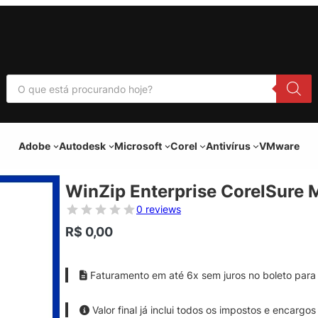
P
e
s
q
u
i
Adobe
Autodesk
Microsoft
Corel
Antivírus
VMware
s
a
r
p
WinZip Enterprise CorelSure 
r
o
0 reviews
d
u
R$
0,00
t
o
s
Faturamento em até 6x sem juros no boleto para 
Valor final já inclui todos os impostos e encargos