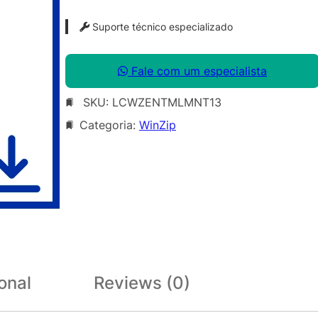
Suporte técnico especializado
Fale com um especialista
SKU:
LCWZENTMLMNT13
Categoria:
WinZip
onal
Reviews (0)