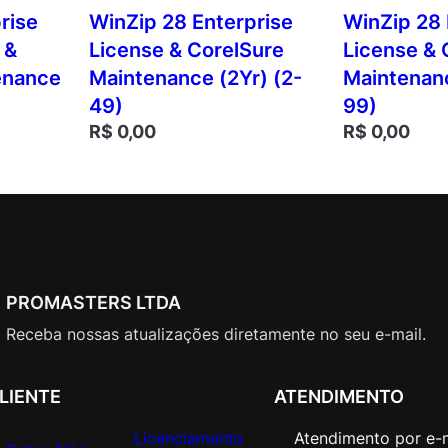
rise
WinZip 28 Enterprise
WinZip 28 
 &
License & CorelSure
License & 
enance
Maintenance (2Yr) (2-
Maintenanc
49)
99)
R$
0,00
R$
0,00
PROMASTERS LTDA
Receba nossas atualizações diretamente no seu e-mail.
LIENTE
ATENDIMENTO
Licenciamento
Atendimento por e-