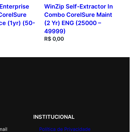
Enterprise
WinZip Self-Extractor In
CorelSure
Combo CorelSure Maint
e (1yr) (50-
(2 Yr) ENG (25000 –
49999)
R$
0,00
INSTITUCIONAL
mail
Política de Privacidade