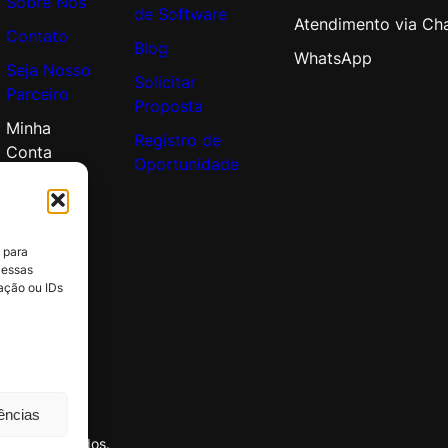
Sobre Nós
de Software
Atendimento via Ch
Contato
Blog
WhatsApp
Seja Nosso
Solicitar
Parceiro
Proposta
Minha
Registro de
Conta
Oportunidade
 para
 essas
ação ou IDs
rências
itos reservados.