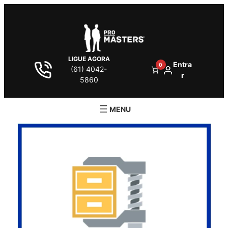
LIGUE AGORA
Entra
0
(61) 4042-
r
5860