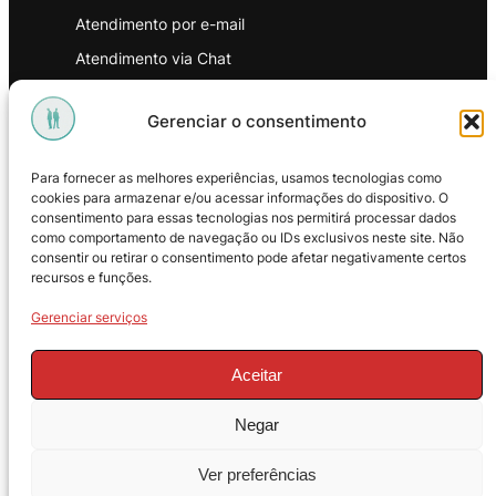
Atendimento por e-mail
Atendimento via Chat
WhatsApp
Gerenciar o consentimento
INSTITUCIONAL
Para fornecer as melhores experiências, usamos tecnologias como
Política de Privacidade
cookies para armazenar e/ou acessar informações do dispositivo. O
consentimento para essas tecnologias nos permitirá processar dados
Política de Troca e Devoluções
como comportamento de navegação ou IDs exclusivos neste site. Não
consentir ou retirar o consentimento pode afetar negativamente certos
Política de Reembolso
recursos e funções.
Termos & Condições de Uso
Gerenciar serviços
Aceitar
Negar
© 2025 – ProMasters. CNPJ:
Ver preferências
18.269.230/0001-16. Todos os direitos
reservados.