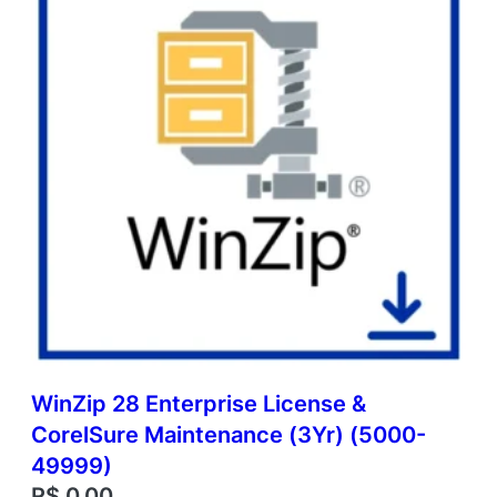
WinZip 28 Enterprise License &
CorelSure Maintenance (3Yr) (5000-
49999)
R$
0,00