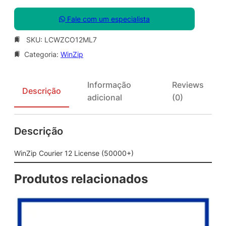
Fale com um especialista
SKU:
LCWZCO12ML7
Categoria:
WinZip
Informação
Reviews
Descrição
adicional
(0)
Descrição
WinZip Courier 12 License (50000+)
Produtos relacionados