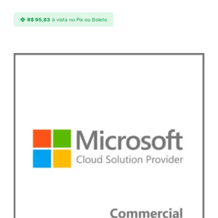
a
d
R$
95,83
à vista no Pix ou Boleto
e