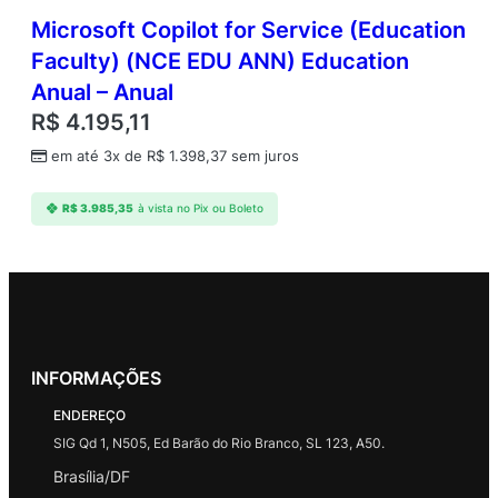
Microsoft Copilot for Service (Education
Faculty) (NCE EDU ANN) Education
Anual – Anual
R$
4.195,11
em até 3x de
R$
1.398,37
sem juros
R$
3.985,35
à vista no Pix ou Boleto
INFORMAÇÕES
ENDEREÇO
SIG Qd 1, N505, Ed Barão do Rio Branco, SL 123, A50.
Brasília/DF