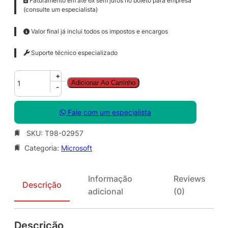
Faturamento em até 6x sem juros no boleto para empresa
(consulte um especialista)
Valor final já inclui todos os impostos e encargos
Suporte técnico especializado
W
+
Adicionar Ao Carrinho
i
-
n
R
Fale com um especialista
g
h
SKU:
T98-02957
t
Categoria:
Microsoft
s
M
g
Informação
Reviews
m
Descrição
adicional
(0)
t
S
r
Descrição
v