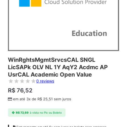
WinRghtsMgmtSrvcsCAL SNGL
LicSAPk OLV NL 1Y AqY2 Acdmc AP
UsrCAL Academic Open Value
0 reviews
R$
76,52
em até 3x de
R$
25,51
sem juros
R$
72,69
à vista no Pix ou Boleto