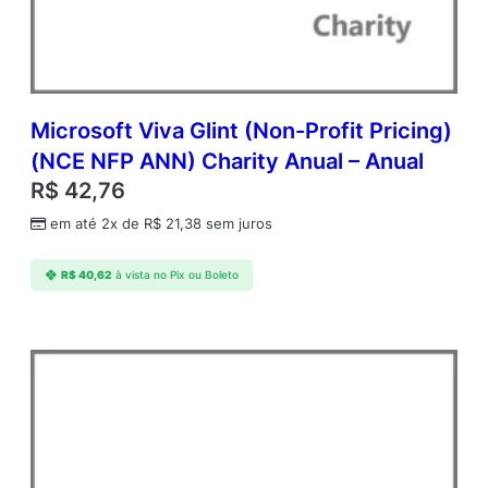
1
Y
A
q
Y
2
Microsoft Viva Glint (Non-Profit Pricing)
A
(NCE NFP ANN) Charity Anual – Anual
c
R$
42,76
d
m
em até 2x de
R$
21,38
sem juros
c
A
R$
40,62
à vista no Pix ou Boleto
P
U
s
r
C
A
L
A
c