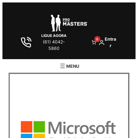
LIGUE AGORA
Entra
0
(61) 4042-
r
5860