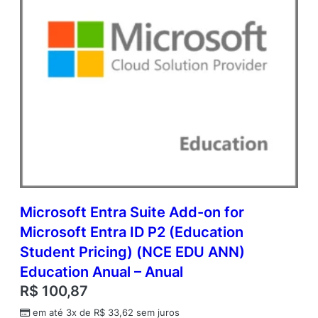
a
d
e
m
i
c
O
p
e
n
V
a
l
u
e
Microsoft Entra Suite Add-on for
q
Microsoft Entra ID P2 (Education
u
Student Pricing) (NCE EDU ANN)
a
n
Education Anual – Anual
t
R$
100,87
i
d
em até 3x de
R$
33,62
sem juros