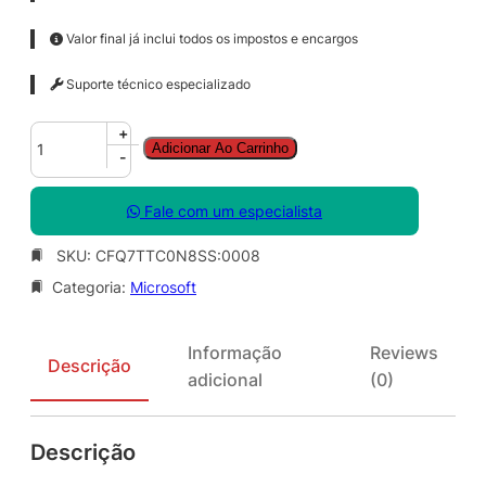
Valor final já inclui todos os impostos e encargos
Suporte técnico especializado
C
+
Adicionar Ao Carrinho
l
-
i
p
Fale com um especialista
c
h
SKU:
CFQ7TTC0N8SS:0008
a
Categoria:
Microsoft
m
p
P
Informação
Reviews
r
Descrição
adicional
(0)
e
m
i
Descrição
u
m