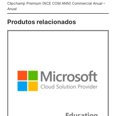
(
Clipchamp Premium (NCE COM ANN) Commercial Anual –
N
Anual
C
E
Produtos relacionados
C
O
M
A
N
N
)
C
o
m
m
e
r
c
i
a
l