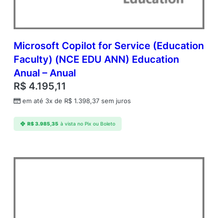
A
n
u
a
l
Microsoft Copilot for Service (Education
–
Faculty) (NCE EDU ANN) Education
A
Anual – Anual
n
u
R$
4.195,11
a
em até 3x de
R$
1.398,37
sem juros
l
q
u
R$
3.985,35
à vista no Pix ou Boleto
a
n
t
i
d
a
d
e