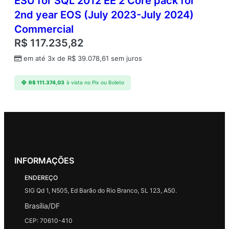
ESU for SQL 2012 EE 2 Core pack for
2nd year EOS (July 2023-July 2024)
Commercial
R$
117.235,82
em até 3x de
R$
39.078,61
sem juros
R$
111.374,03
à vista no Pix ou Boleto
INFORMAÇÕES
ENDEREÇO
SIG Qd 1, N505, Ed Barão do Rio Branco, SL 123, A50.
Brasília/DF
CEP: 70610-410