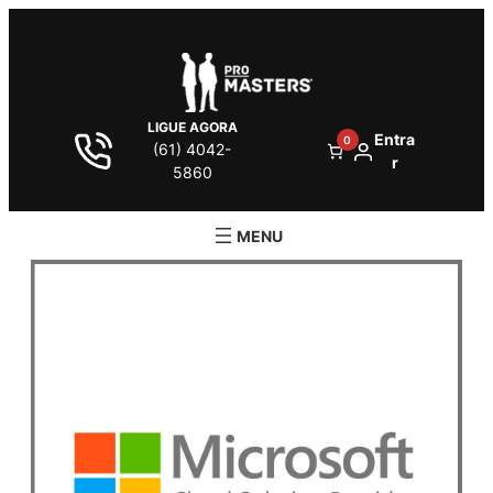
LIGUE AGORA
Entra
0
(61) 4042-
r
5860