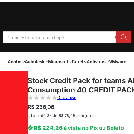
P
e
s
q
u
i
Adobe
Autodesk
Microsoft
Corel
Antivírus
VMware
s
a
r
p
Stock Credit Pack for teams A
r
o
Consumption 40 CREDIT PACK 
d
u
0 reviews
t
o
R$
236,06
s
em até 3x de
R$
78,69
sem juros
R$
224,26
à vista no Pix ou Boleto