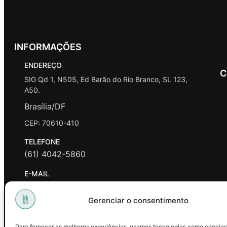
INFORMAÇÕES
ENDEREÇO
C
SIG Qd 1, N505, Ed Barão do Rio Branco, SL 123,
A50.
Brasília/DF
CEP: 70610-410
TELEFONE
(61) 4042-5860
E-MAIL
contato@promasters.net.br
Gerenciar o consentimento
HORÁRIO DE ATENDIMENTO
segunda a sexta das 9hrs às 18hrs exceto feriados.
Para fornecer as melhores experiências, usamos tecnologias como cookies