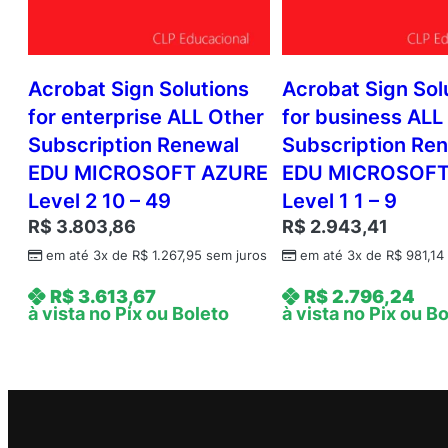
Acrobat Sign Solutions
Acrobat Sign Sol
for enterprise ALL Other
for business ALL
Subscription Renewal
Subscription Re
EDU MICROSOFT AZURE
EDU MICROSOFT
Level 2 10 – 49
Level 1 1 – 9
R$
3.803,86
R$
2.943,41
em até 3x de
R$
1.267,95
sem juros
em até 3x de
R$
981,14
R$
3.613,67
R$
2.796,24
à vista no Pix ou Boleto
à vista no Pix ou B