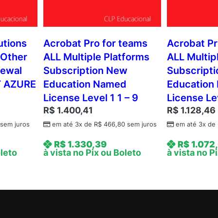
utions
Acrobat Pro for teams
Acrobat Pr
 Other
ALL Multiple Platforms
ALL Multip
newal
Subscription New
Subscript
 AZURE
Education Named
Education
License Level 1 1 – 9
License Le
R$
1.400,41
R$
1.128,46
sem juros
em até 3x de
R$
466,80
sem juros
em até 3x de
R$
1.330,39
R$
1.072
oleto
à vista no Pix ou Boleto
à vista no P