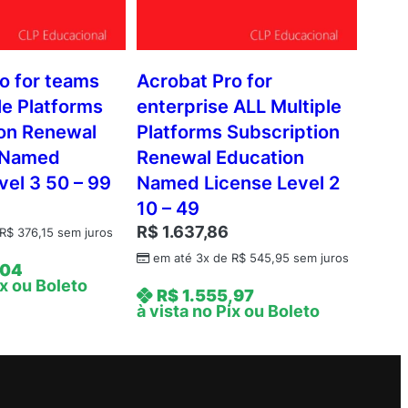
o for teams
Acrobat Pro for
le Platforms
enterprise ALL Multiple
ion Renewal
Platforms Subscription
 Named
Renewal Education
vel 3 50 – 99
Named License Level 2
10 – 49
R$
1.637,86
R$
376,15
sem juros
em até 3x de
R$
545,95
sem juros
,04
ix ou Boleto
R$
1.555,97
à vista no Pix ou Boleto