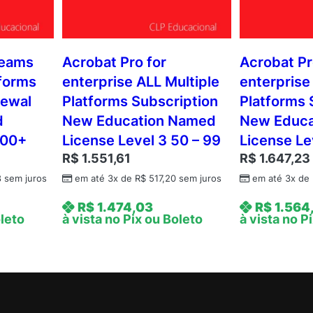
teams
Acrobat Pro for
Acrobat Pr
tforms
enterprise ALL Multiple
enterprise
newal
Platforms Subscription
Platforms 
d
New Education Named
New Educa
100+
License Level 3 50 – 99
License Lev
R$
1.551,61
R$
1.647,23
8
sem juros
em até 3x de
R$
517,20
sem juros
em até 3x de
R$
1.474,03
R$
1.564
oleto
à vista no Pix ou Boleto
à vista no P