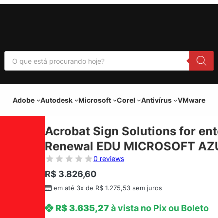
P
e
s
q
u
i
Adobe
Autodesk
Microsoft
Corel
Antivírus
VMware
s
a
r
p
Acrobat Sign Solutions for en
r
o
Renewal EDU MICROSOFT AZUR
d
u
0 reviews
t
o
R$
3.826,60
s
em até 3x de
R$
1.275,53
sem juros
R$
3.635,27
à vista no Pix ou Boleto