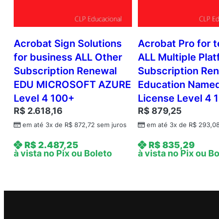
Acrobat Sign Solutions
Acrobat Pro for 
for business ALL Other
ALL Multiple Pla
Subscription Renewal
Subscription Re
EDU MICROSOFT AZURE
Education Name
Level 4 100+
License Level 4 
R$
2.618,16
R$
879,25
em até 3x de
R$
872,72
sem juros
em até 3x de
R$
293,0
R$
2.487,25
R$
835,29
à vista no Pix ou Boleto
à vista no Pix ou B