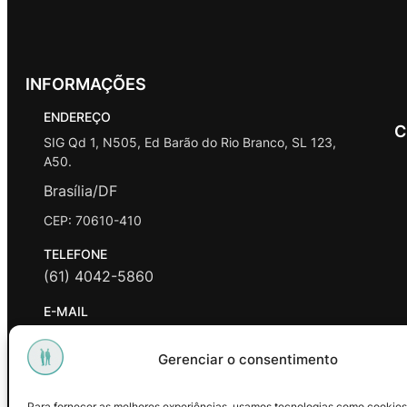
INFORMAÇÕES
ENDEREÇO
C
SIG Qd 1, N505, Ed Barão do Rio Branco, SL 123,
A50.
Brasília/DF
CEP: 70610-410
TELEFONE
(61) 4042-5860
E-MAIL
contato@promasters.net.br
Gerenciar o consentimento
HORÁRIO DE ATENDIMENTO
segunda a sexta das 9hrs às 18hrs exceto feriados.
Para fornecer as melhores experiências, usamos tecnologias como cookies