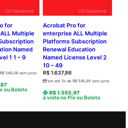
o for
Acrobat Pro for
 ALL Multiple
enterprise ALL Multiple
Subscription
Platforms Subscription
tion Named
Renewal Education
el 1 1 – 9
Named License Level 2
10 – 49
R$
1.637,86
R$
549,08
sem juros
em até 3x de
R$
545,95
sem juros
,87
ix ou Boleto
R$
1.555,97
à vista no Pix ou Boleto