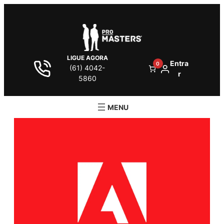
LIGUE AGORA
Entra
0
(61) 4042-
r
5860