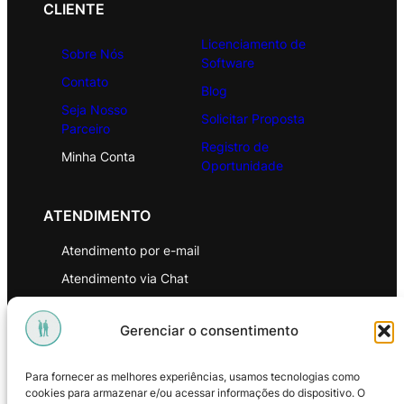
CLIENTE
Licenciamento de
Sobre Nós
Software
Contato
Blog
Seja Nosso
Solicitar Proposta
Parceiro
Registro de
Minha Conta
Oportunidade
ATENDIMENTO
Atendimento por e-mail
Atendimento via Chat
WhatsApp
Gerenciar o consentimento
INSTITUCIONAL
Para fornecer as melhores experiências, usamos tecnologias como
Política de Privacidade
cookies para armazenar e/ou acessar informações do dispositivo. O