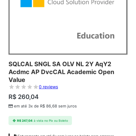
SQLCAL SNGL SA OLV NL 2Y AqY2
Acdmc AP DvcCAL Academic Open
Value
0 reviews
R$
260,04
em até 3x de
R$
86,68
sem juros
R$
247,04
à vista no Pix ou Boleto