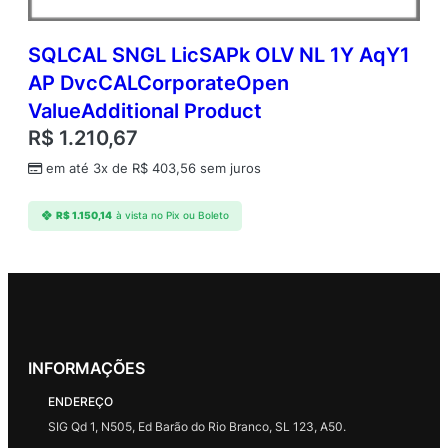
SQLCAL SNGL LicSAPk OLV NL 1Y AqY1
AP DvcCALCorporateOpen
ValueAdditional Product
R$
1.210,67
em até 3x de
R$
403,56
sem juros
R$
1.150,14
à vista no Pix ou Boleto
INFORMAÇÕES
ENDEREÇO
SIG Qd 1, N505, Ed Barão do Rio Branco, SL 123, A50.