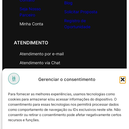
Blog
Seja Nosso
Solicitar Proposta
Parceiro
Registro de
Minha Conta
Oportunidade
ATENDIMENTO
Atendimento por e-mail
Atendimento via Chat
WhatsApp
Gerenciar o consentimento
INSTITUCIONAL
Para fornecer as melhores experiências, usamos tecnologias como
Política de Privacidade
cookies para armazenar e/ou acessar informações do dispositivo. O
consentimento para essas tecnologias nos permitirá processar dados
Política de Troca e Devoluções
como comportamento de navegação ou IDs exclusivos neste site. Não
consentir ou retirar o consentimento pode afetar negativamente certos
Política de Reembolso
recursos e funções.
Termos & Condições de Uso