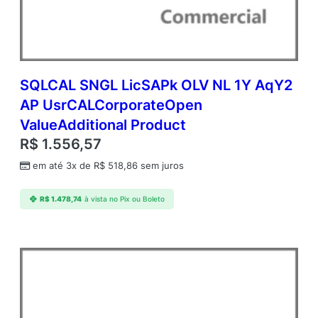
A
c
a
d
e
m
SQLCAL SNGL LicSAPk OLV NL 1Y AqY2
i
AP UsrCALCorporateOpen
c
ValueAdditional Product
O
p
R$
1.556,57
e
em até 3x de
R$
518,86
sem juros
n
V
a
R$
1.478,74
à vista no Pix ou Boleto
l
u
e
q
u
a
n