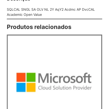
N
L
SQLCAL SNGL SA OLV NL 2Y AqY2 Acdmc AP DvcCAL
2
Academic Open Value
Y
A
Produtos relacionados
q
Y
2
A
c
d
m
c
A
P
D
v
c
C
A
L