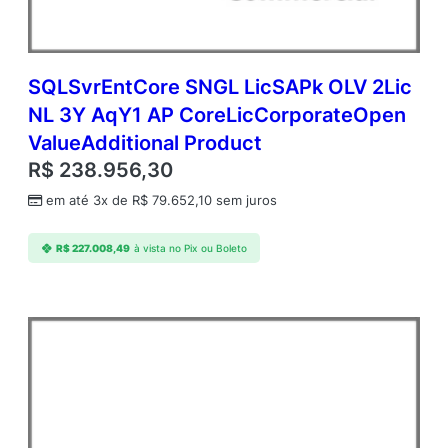
SQLSvrEntCore SNGL LicSAPk OLV 2Lic
NL 3Y AqY1 AP CoreLicCorporateOpen
ValueAdditional Product
R$
238.956,30
em até 3x de
R$
79.652,10
sem juros
R$
227.008,49
à vista no Pix ou Boleto