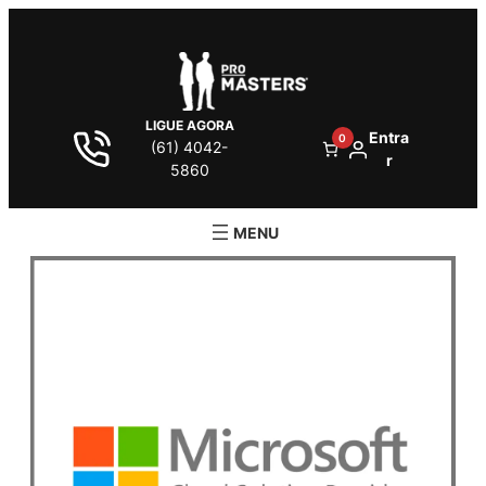
LIGUE AGORA
Entra
0
(61) 4042-
r
5860