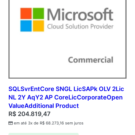
SQLSvrEntCore SNGL LicSAPk OLV 2Lic
NL 2Y AqY2 AP CoreLicCorporateOpen
ValueAdditional Product
R$
204.819,47
em até 3x de
R$
68.273,16
sem juros