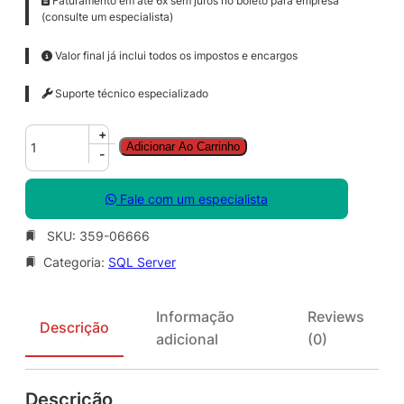
Faturamento em até 6x sem juros no boleto para empresa
(consulte um especialista)
Valor final já inclui todos os impostos e encargos
Suporte técnico especializado
S
+
Adicionar Ao Carrinho
Q
-
L
C
Fale com um especialista
A
L
SKU:
359-06666
S
Categoria:
SQL Server
N
G
L
Informação
Reviews
S
Descrição
adicional
(0)
A
O
L
Descrição
V