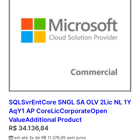
t
i
d
a
d
e
SQLSvrEntCore SNGL SA OLV 2Lic NL 1Y
AqY1 AP CoreLicCorporateOpen
ValueAdditional Product
R$
34.136,84
em até 3x de
R$
11.378,95
sem juros