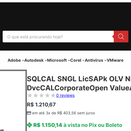
P
e
s
q
u
i
Adobe
Autodesk
Microsoft
Corel
Antivírus
VMware
s
a
r
p
SQLCAL SNGL LicSAPk OLV N
r
o
DvcCALCorporateOpen ValueA
d
u
0 reviews
t
o
R$
1.210,67
s
em até 3x de
R$
403,56
sem juros
R$
1.150,14
à vista no Pix ou Boleto