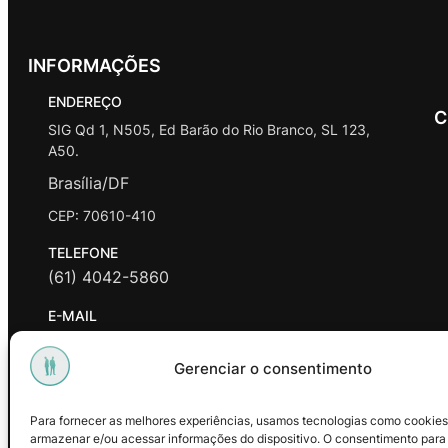
INFORMAÇÕES
ENDEREÇO
C
SIG Qd 1, N505, Ed Barão do Rio Branco, SL 123,
A50.
Brasília/DF
CEP: 70610-410
TELEFONE
(61) 4042-5860
E-MAIL
contato@promasters.net.br
Gerenciar o consentimento
HORÁRIO DE ATENDIMENTO
segunda a sexta das 9hrs às 18hrs exceto feriados.
Para fornecer as melhores experiências, usamos tecnologias como cookies
armazenar e/ou acessar informações do dispositivo. O consentimento para