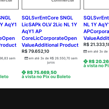
v
c
C
SNGL
SQLSvrEntCore SNGL
SQLSvrEnt
A
3Y AqY1
LicSAPk OLV 2Lic NL 1Y
NL 1Y AqY
L
AqY1 AP
APCorpor
C
teOpen
CoreLicCorporateOpen
ValueAddit
o
R$
21.333,1
Product
ValueAdditional Product
r
R$
79.652,10
p
em até 3x de
o
36,83
sem
em até 3x de
R$
26.550,70
sem
R$
20.26
juros
r
à vista no P
a
R$
75.669,50
t
oleto
à vista no Pix ou Boleto
e
O
p
e
n