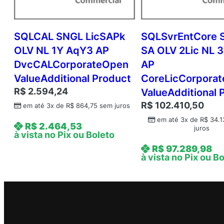
SQLCAL SNGL LicSAPk
SQLSvrEntCore 
OLV NL 1Y AqY3 AP
SA OLV 2Lic NL 
DvcCALCorporateOpen
AP
ValueAdditional Product
CoreLicCorpora
R$
2.594,24
ValueAdditional 
R$
102.410,50
em até 3x de
R$
864,75
sem juros
em até 3x de
R$
34.1
R$
2.464,53
juros
à vista no Pix ou Boleto
R$
97.289,98
à vista no Pix ou B