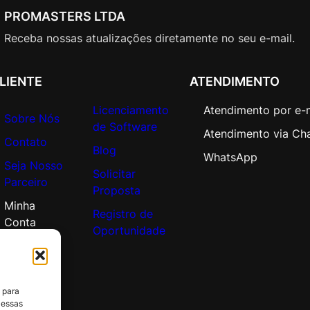
V
PROMASTERS LTDA
a
l
Receba nossas atualizações diretamente no seu e-mail.
u
e
LIENTE
ATENDIMENTO
A
d
Licenciamento
Atendimento por e-
Sobre Nós
d
de Software
Atendimento via Ch
i
Contato
Blog
t
WhatsApp
Seja Nosso
i
Solicitar
Parceiro
o
Proposta
n
Minha
Registro de
a
Conta
Oportunidade
l
P
r
o
 para
d
 essas