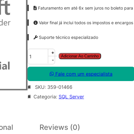
Faturamento em até 6x sem juros no boleto para 
Valor final já inclui todos os impostos e encargos
Suporte técnico especializado
S
+
Adicionar Ao Carrinho
Q
-
L
C
Fale com um especialista
A
SKU:
359-01466
L
S
Categoria:
SQL Server
N
G
L
L
onal
Reviews (0)
i