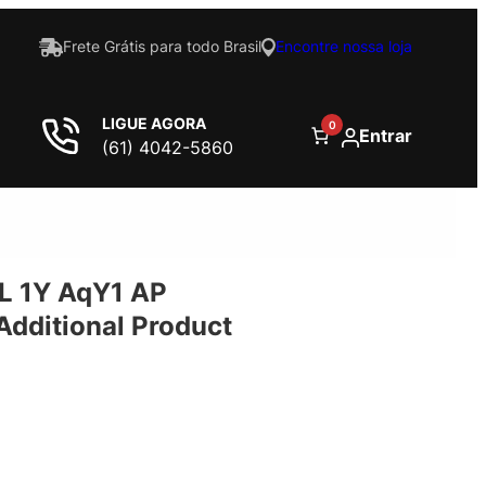
Frete Grátis para todo Brasil
Encontre nossa loja
LIGUE AGORA
0
Entrar
(61) 4042-5860
L 1Y AqY1 AP
dditional Product