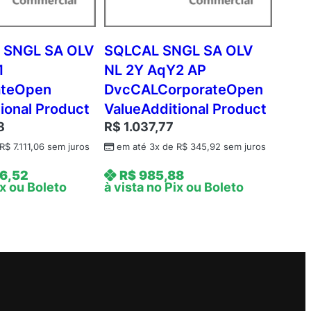
 SNGL SA OLV
SQLCAL SNGL SA OLV
1
NL 2Y AqY2 AP
ateOpen
DvcCALCorporateOpen
ional Product
ValueAdditional Product
8
R$
1.037,77
R$
7.111,06
sem juros
em até 3x de
R$
345,92
sem juros
6,52
R$
985,88
ix ou Boleto
à vista no Pix ou Boleto