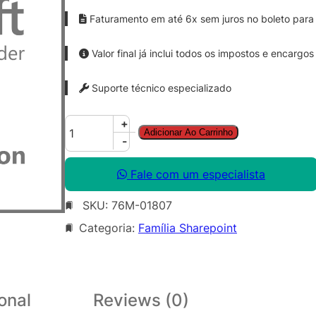
Faturamento em até 6x sem juros no boleto para 
Valor final já inclui todos os impostos e encargos
Suporte técnico especializado
S
+
Adicionar Ao Carrinho
h
-
a
r
Fale com um especialista
e
SKU:
76M-01807
P
o
Categoria:
Família Sharepoint
i
n
t
S
onal
Reviews (0)
t