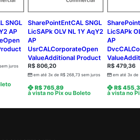
Y
1
A
AL SNGL
SharePointEntCAL SNGL
SharePoin
c
qY2 AP
LicSAPk OLV NL 1Y AqY2
LicSAPk O
d
teOpen
AP
AP
m
Product
UsrCALCorporateOpen
DvcCALCo
c
ValueAdditional Product
ValueAddit
A
R$
806,20
R$
479,36
P
sem juros
S
em até 3x de
R$
268,73
sem juros
em até 3x de
t
oleto
R$
765,89
R$
455,
d
à vista no Pix ou Boleto
à vista no P
n
t
U
s
r
C