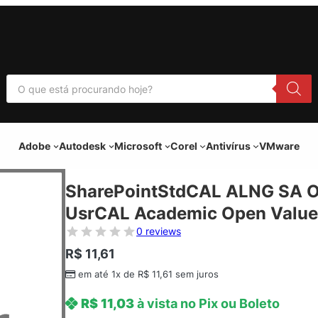
P
e
s
q
u
i
Adobe
Autodesk
Microsoft
Corel
Antivírus
VMware
s
a
r
p
SharePointStdCAL ALNG SA O
r
o
UsrCAL Academic Open Value
d
u
0 reviews
t
o
R$
11,61
s
em até 1x de
R$
11,61
sem juros
R$
11,03
à vista no Pix ou Boleto