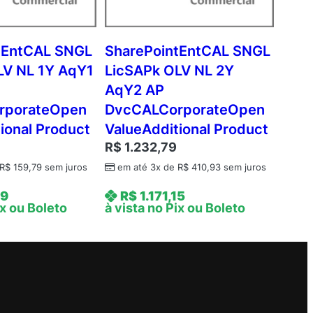
tEntCAL SNGL
SharePointEntCAL SNGL
LV NL 1Y AqY1
LicSAPk OLV NL 2Y
AqY2 AP
rporateOpen
DvcCALCorporateOpen
ional Product
ValueAdditional Product
R$
1.232,79
R$
159,79
sem juros
em até 3x de
R$
410,93
sem juros
39
R$
1.171,15
ix ou Boleto
à vista no Pix ou Boleto