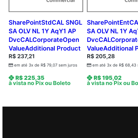
SharePointStdCAL SNGL
SharePointEntC
SA OLV NL 1Y AqY1 AP
SA OLV NL 1Y A
DvcCALCorporateOpen
DvcCALCorpora
ValueAdditional Product
ValueAdditional 
R$
237,21
R$
205,28
em até 3x de
R$
79,07
sem juros
em até 3x de
R$
68,43
R$
225,35
R$
195,02
à vista no Pix ou Boleto
à vista no Pix ou B