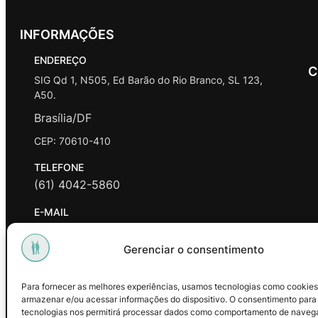
INFORMAÇÕES
ENDEREÇO
C
SIG Qd 1, N505, Ed Barão do Rio Branco, SL 123,
A50.
Brasília/DF
CEP: 70610-410
TELEFONE
(61) 4042-5860
E-MAIL
contato@promasters.net.br
Gerenciar o consentimento
HORÁRIO DE ATENDIMENTO
segunda a sexta das 9hrs às 18hrs exceto feriados.
Para fornecer as melhores experiências, usamos tecnologias como cookies
armazenar e/ou acessar informações do dispositivo. O consentimento para
Facebook
Instagram
Youtube
tecnologias nos permitirá processar dados como comportamento de naveg