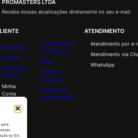
PROMASTERS LTDA
A
L
Receba nossas atualizações diretamente no seu e-mail.
A
c
LIENTE
ATENDIMENTO
a
d
Licenciamento
Atendimento por e-
e
Sobre Nós
de Software
m
Atendimento via Ch
Contato
i
Blog
WhatsApp
Seja Nosso
c
Solicitar
Parceiro
O
Proposta
p
Minha
Registro de
e
Conta
Oportunidade
n
V
a
l
 para
u
 essas
e
ação ou IDs