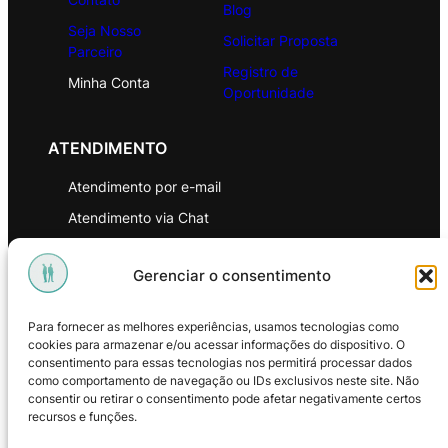
Blog
Seja Nosso
Solicitar Proposta
Parceiro
Registro de
Minha Conta
Oportunidade
ATENDIMENTO
Atendimento por e-mail
Atendimento via Chat
WhatsApp
Gerenciar o consentimento
INSTITUCIONAL
Para fornecer as melhores experiências, usamos tecnologias como
Política de Privacidade
cookies para armazenar e/ou acessar informações do dispositivo. O
consentimento para essas tecnologias nos permitirá processar dados
Política de Troca e Devoluções
como comportamento de navegação ou IDs exclusivos neste site. Não
consentir ou retirar o consentimento pode afetar negativamente certos
Política de Reembolso
recursos e funções.
Termos & Condições de Uso