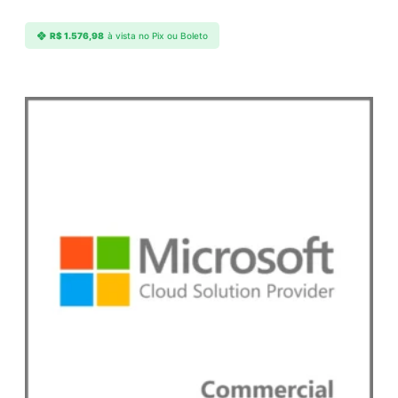
c
t
R$
1.576,98
à vista no Pix ou Boleto
q
u
a
n
t
i
d
a
d
e