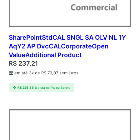
Y
1
A
P
D
v
SharePointStdCAL SNGL SA OLV NL 1Y
c
AqY2 AP DvcCALCorporateOpen
C
ValueAdditional Product
A
L
R$
237,21
C
em até 3x de
R$
79,07
sem juros
o
r
p
R$
225,35
à vista no Pix ou Boleto
o
r
a
t
e
O
p