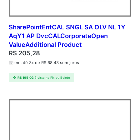
SharePointEntCAL SNGL SA OLV NL 1Y
AqY1 AP DvcCALCorporateOpen
ValueAdditional Product
R$
205,28
em até 3x de
R$
68,43
sem juros
R$
195,02
à vista no Pix ou Boleto