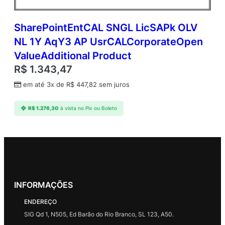
SharePointEntCAL SNGL LicSAPk OLV
NL 1Y AqY3 AP UsrCALCorporateOpen
ValueAdditional Product
R$
1.343,47
em até 3x de
R$
447,82
sem juros
R$
1.276,30
à vista no Pix ou Boleto
INFORMAÇÕES
ENDEREÇO
SIG Qd 1, N505, Ed Barão do Rio Branco, SL 123, A50.