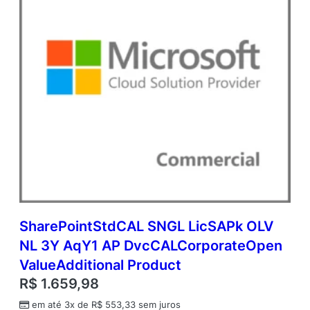
e
n
V
a
l
u
e
A
d
d
i
t
i
o
n
a
SharePointStdCAL SNGL LicSAPk OLV
l
NL 3Y AqY1 AP DvcCALCorporateOpen
P
r
ValueAdditional Product
o
R$
1.659,98
d
u
em até 3x de
R$
553,33
sem juros