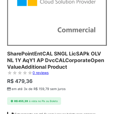
SharePointEntCAL SNGL LicSAPk OLV
NL 1Y AqY1 AP DvcCALCorporateOpen
ValueAdditional Product
0 reviews
R$
479,36
em até 3x de
R$
159,79
sem juros
R$
455,39
à vista no Pix ou Boleto