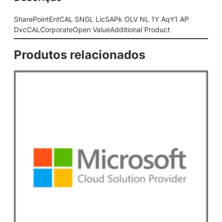
L
S
SharePointEntCAL SNGL LicSAPk OLV NL 1Y AqY1 AP
N
DvcCALCorporateOpen ValueAdditional Product
G
L
Produtos relacionados
L
i
c
S
A
P
k
O
L
V
N
L
1
Y
A
q