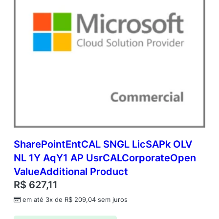
SharePointEntCAL SNGL LicSAPk OLV
NL 1Y AqY1 AP UsrCALCorporateOpen
ValueAdditional Product
R$
627,11
em até 3x de
R$
209,04
sem juros