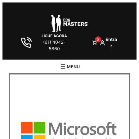
LIGUE AGORA
Entra
0
(61) 4042-
r
5860