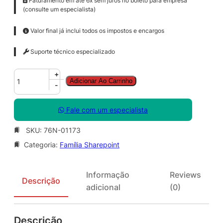
Faturamento em até 6x sem juros no boleto para empresa
(consulte um especialista)
Valor final já inclui todos os impostos e encargos
Suporte técnico especializado
S
+
Adicionar Ao Carrinho
h
-
a
r
Fale com um especialista
e
P
SKU:
76N-01173
o
Categoria:
Família Sharepoint
i
n
t
Informação
Reviews
E
Descrição
adicional
(0)
n
t
C
Descrição
A