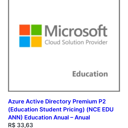
n
V
a
l
u
e
q
u
a
n
t
i
d
a
d
e
Azure Active Directory Premium P2
(Education Student Pricing) (NCE EDU
ANN) Education Anual – Anual
R$
33,63