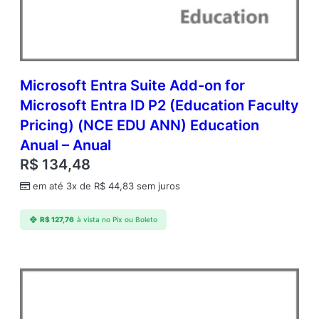
m
c
A
P
D
v
Microsoft Entra Suite Add-on for
c
Microsoft Entra ID P2 (Education Faculty
C
Pricing) (NCE EDU ANN) Education
A
L
Anual – Anual
A
R$
134,48
c
a
em até 3x de
R$
44,83
sem juros
d
e
R$
127,76
à vista no Pix ou Boleto
m
i
c
O
p
e