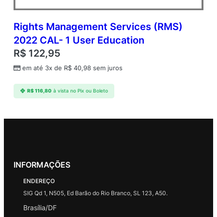
Rights Management Services (RMS)
2022 CAL- 1 User Education
R$
122,95
em até 3x de
R$
40,98
sem juros
R$
116,80
à vista no Pix ou Boleto
INFORMAÇÕES
ENDEREÇO
SIG Qd 1, N505, Ed Barão do Rio Branco, SL 123, A50.
Brasília/DF