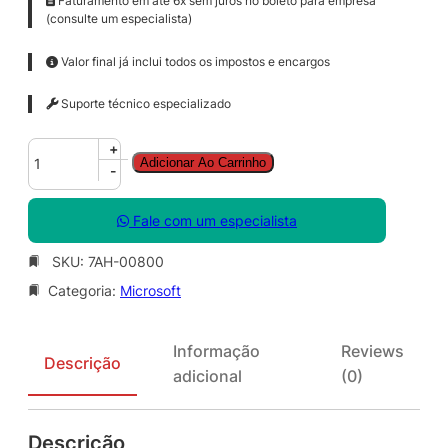
Faturamento em até 6x sem juros no boleto para empresa
(consulte um especialista)
Valor final já inclui todos os impostos e encargos
Suporte técnico especializado
S
+
Adicionar Ao Carrinho
f
-
B
S
Fale com um especialista
V
r
SKU:
7AH-00800
E
Categoria:
Microsoft
n
C
A
Informação
Reviews
L
Descrição
adicional
(0)
S
N
G
Descrição
L