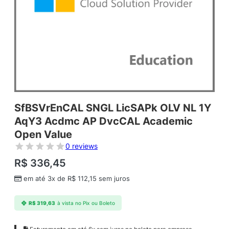
SfBSVrEnCAL SNGL LicSAPk OLV NL 1Y
AqY3 Acdmc AP DvcCAL Academic
Open Value
0 reviews
R$
336,45
em até 3x de
R$
112,15
sem juros
R$
319,63
à vista no Pix ou Boleto