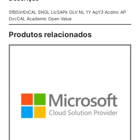
L
i
SfBSVrEnCAL SNGL LicSAPk OLV NL 1Y AqY3 Acdmc AP
c
DvcCAL Academic Open Value
S
A
Produtos relacionados
P
k
O
L
V
N
L
1
Y
A
q
Y
3
A
c
d