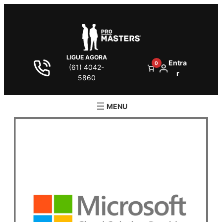
LIGUE AGORA
Entra
0
(61) 4042-
r
5860