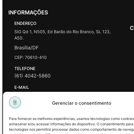
INFORMAÇÕES
ENDEREÇO
C
SIG Qd 1, N505, Ed Barão do Rio Branco, SL 123,
A50.
Brasília/DF
CEP: 70610-410
TELEFONE
(61) 4042-5860
E-MAIL
contato@promasters.net.br
Gerenciar o consentimento
HORÁRIO DE ATENDIMENTO
segunda a sexta das 9hrs às 18hrs exceto feriados.
Para fornecer as melhores experiências, usamos tecnologias como cookies
armazenar e/ou acessar informações do dispositivo. O consentimento para
Facebook
Instagram
Youtube
tecnologias nos permitirá processar dados como comportamento de naveg