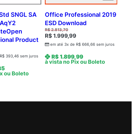
Std SNGL SA
Office Professional 2019
 AqY2
ESD Download
R$
2.813,70
ateOpen
R$
1.999,99
ional Product
em até 3x de
R$
666,66
sem juros
R$
1.899,99
R$
393,46
sem juros
à vista no Pix ou Boleto
35
ix ou Boleto