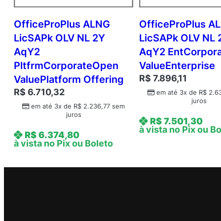
OfficeProPlus ALNG
OfficeProPlus A
LicSAPk OLV NL 2Y
LicSAPk OLV NL 
AqY2
AqY2 EntCorpor
PltfrmCorporateOpen
ValueEnterprise
R$
7.896,11
ValuePlatform Offering
R$
6.710,32
em até 3x de
R$
2.6
juros
em até 3x de
R$
2.236,77
sem
juros
R$
7.501,30
à vista no Pix ou B
R$
6.374,80
à vista no Pix ou Boleto