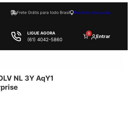
Frete Grátis para todo Brasil
Encontre nossa loja
LIGUE AGORA
0
Entrar
(61) 4042-5860
 OLV NL 3Y AqY1
prise