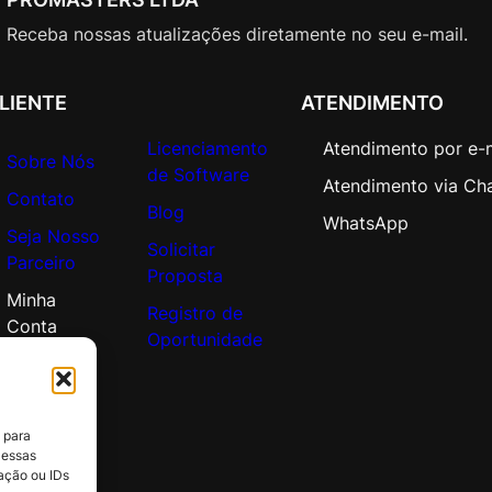
e
n
Receba nossas atualizações diretamente no seu e-mail.
V
a
LIENTE
ATENDIMENTO
l
u
Licenciamento
Atendimento por e-
Sobre Nós
e
de Software
Atendimento via Ch
E
Contato
Blog
n
WhatsApp
Seja Nosso
t
Solicitar
Parceiro
e
Proposta
r
Minha
Registro de
p
Conta
Oportunidade
r
i
s
e
 para
q
 essas
ação ou IDs
u