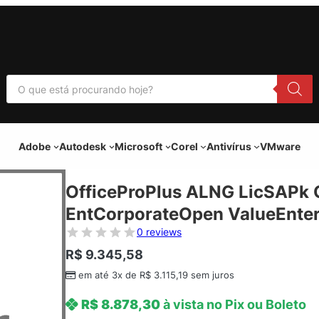
P
e
s
q
u
i
Adobe
Autodesk
Microsoft
Corel
Antivírus
VMware
s
a
r
p
OfficeProPlus ALNG LicSAPk
r
o
EntCorporateOpen ValueEnter
d
u
0 reviews
t
o
R$
9.345,58
s
em até 3x de
R$
3.115,19
sem juros
R$
8.878,30
à vista no Pix ou Boleto