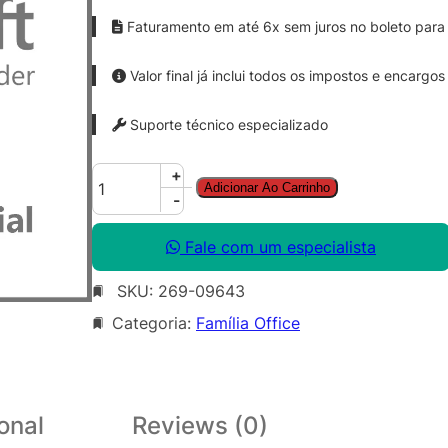
Faturamento em até 6x sem juros no boleto para 
Valor final já inclui todos os impostos e encargos
Suporte técnico especializado
O
+
Adicionar Ao Carrinho
f
-
f
i
Fale com um especialista
c
SKU:
269-09643
e
P
Categoria:
Família Office
r
o
P
l
onal
Reviews (0)
u