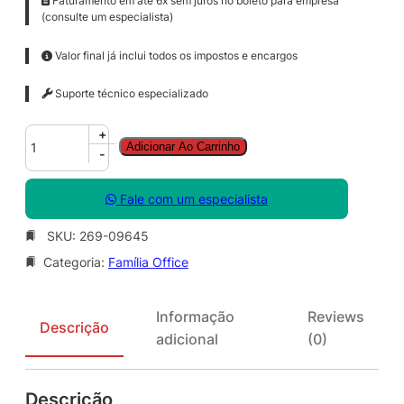
Faturamento em até 6x sem juros no boleto para empresa
(consulte um especialista)
Valor final já inclui todos os impostos e encargos
Suporte técnico especializado
O
+
Adicionar Ao Carrinho
f
-
f
i
Fale com um especialista
c
e
SKU:
269-09645
P
Categoria:
Família Office
r
o
P
Informação
Reviews
l
Descrição
adicional
(0)
u
s
A
Descrição
L