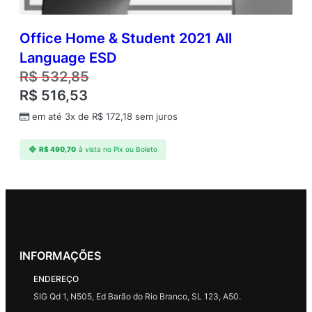
Office Home & Student 2021 All
Language ESD
R$
532,85
R$
516,53
em até 3x de
R$
172,18
sem juros
R$
490,70
à vista no Pix ou Boleto
INFORMAÇÕES
ENDEREÇO
SIG Qd 1, N505, Ed Barão do Rio Branco, SL 123, A50.