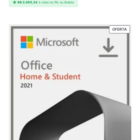
R$
3.055,34
à vista no Pix ou Boleto
PRODU
OFERTA
EM
PROM