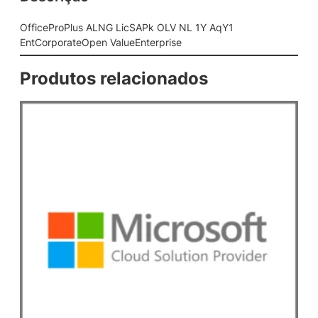
N
G
OfficeProPlus ALNG LicSAPk OLV NL 1Y AqY1
L
EntCorporateOpen ValueEnterprise
i
c
Produtos relacionados
S
A
P
k
O
L
V
N
L
1
Y
A
q
Y
1
E