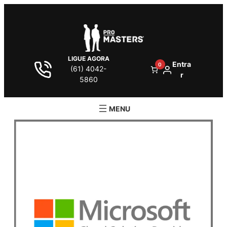
LIGUE AGORA
Entra
0
(61) 4042-
r
5860