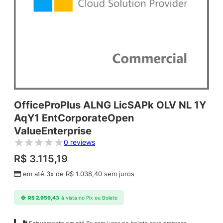
OfficeProPlus ALNG LicSAPk OLV NL 1Y
AqY1 EntCorporateOpen
ValueEnterprise
0 reviews
R$
3.115,19
em até 3x de
R$
1.038,40
sem juros
R$
2.959,43
à vista no Pix ou Boleto