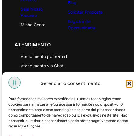
Blog
Seja Nosso
Solicitar Proposta
Parceiro
Registro de
Minha Conta
Oportunidade
ATENDIMENTO
Atendimento por e-mail
Atendimento via Chat
WhatsApp
Gerenciar o consentimento
INSTITUCIONAL
Para fornecer as melhores experiências, usamos tecnologias como
Política de Privacidade
cookies para armazenar e/ou acessar informações do dispositivo. O
consentimento para essas tecnologias nos permitirá processar dados
Política de Troca e Devoluções
como comportamento de navegação ou IDs exclusivos neste site. Não
consentir ou retirar o consentimento pode afetar negativamente certos
Política de Reembolso
recursos e funções.
Termos & Condições de Uso