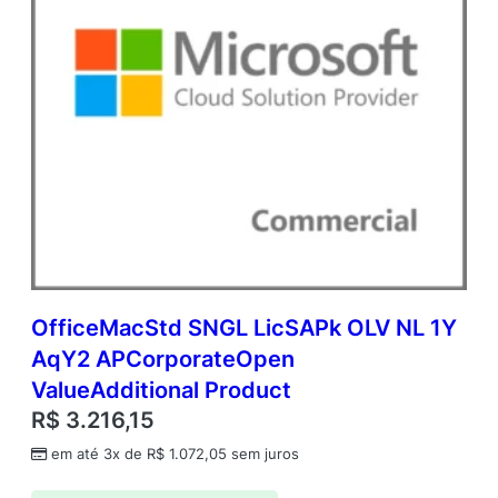
OfficeMacStd SNGL LicSAPk OLV NL 1Y
AqY2 APCorporateOpen
ValueAdditional Product
R$
3.216,15
em até 3x de
R$
1.072,05
sem juros