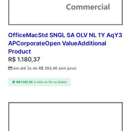
n
t
C
o
r
p
OfficeMacStd SNGL SA OLV NL 1Y AqY3
o
APCorporateOpen ValueAdditional
r
Product
a
t
R$
1.180,37
e
em até 3x de
R$
393,46
sem juros
O
p
e
R$
1.121,35
à vista no Pix ou Boleto
n
V
a
l
u
e
E