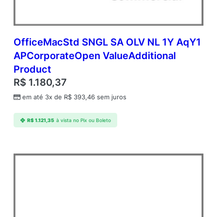
OfficeMacStd SNGL SA OLV NL 1Y AqY1
APCorporateOpen ValueAdditional
Product
R$
1.180,37
em até 3x de
R$
393,46
sem juros
R$
1.121,35
à vista no Pix ou Boleto