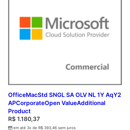
n
t
e
r
p
r
i
s
e
q
u
a
n
t
i
d
OfficeMacStd SNGL SA OLV NL 1Y AqY2
a
APCorporateOpen ValueAdditional
d
e
Product
R$
1.180,37
em até 3x de
R$
393,46
sem juros