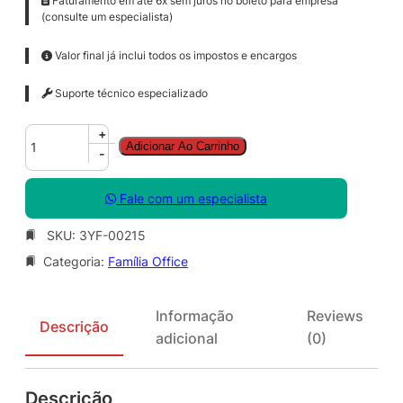
Faturamento em até 6x sem juros no boleto para empresa
(consulte um especialista)
Valor final já inclui todos os impostos e encargos
Suporte técnico especializado
O
+
Adicionar Ao Carrinho
f
-
f
i
Fale com um especialista
c
e
SKU:
3YF-00215
M
Categoria:
Família Office
a
c
S
Informação
Reviews
t
Descrição
adicional
(0)
d
S
N
Descrição
G