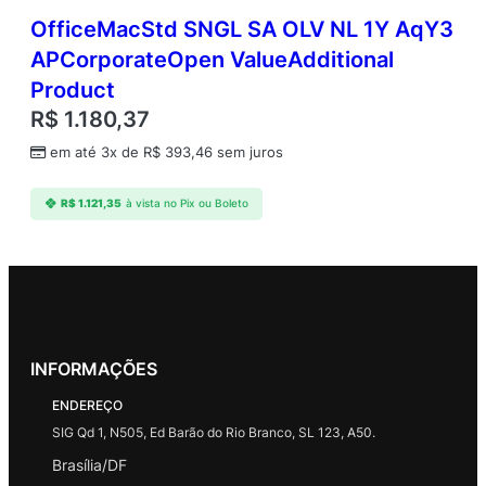
OfficeMacStd SNGL SA OLV NL 1Y AqY3
APCorporateOpen ValueAdditional
Product
R$
1.180,37
em até 3x de
R$
393,46
sem juros
R$
1.121,35
à vista no Pix ou Boleto
INFORMAÇÕES
ENDEREÇO
SIG Qd 1, N505, Ed Barão do Rio Branco, SL 123, A50.
Brasília/DF