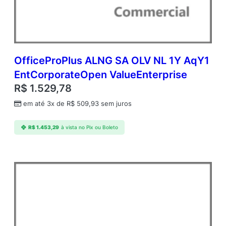
r
a
t
e
O
p
OfficeProPlus ALNG SA OLV NL 1Y AqY1
e
EntCorporateOpen ValueEnterprise
n
R$
1.529,78
V
a
em até 3x de
R$
509,93
sem juros
l
u
R$
1.453,29
à vista no Pix ou Boleto
e
A
d
d
i
t
i
o
n