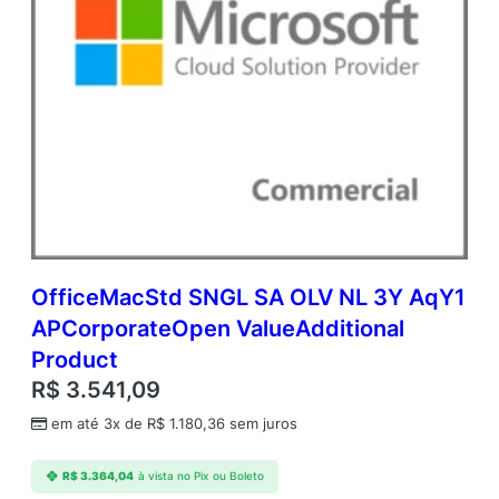
OfficeMacStd SNGL SA OLV NL 3Y AqY1
APCorporateOpen ValueAdditional
Product
R$
3.541,09
em até 3x de
R$
1.180,36
sem juros
R$
3.364,04
à vista no Pix ou Boleto