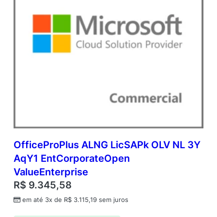
a
l
P
r
o
d
u
c
t
q
u
a
n
t
i
OfficeProPlus ALNG LicSAPk OLV NL 3Y
d
AqY1 EntCorporateOpen
a
ValueEnterprise
d
e
R$
9.345,58
em até 3x de
R$
3.115,19
sem juros