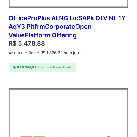
OfficeProPlus ALNG LicSAPk OLV NL 1Y
AqY3 PltfrmCorporateOpen
ValuePlatform Offering
R$
5.478,88
em até 3x de
R$
1.826,29
sem juros
R$
5.204,94
à vista no Pix ou Boleto