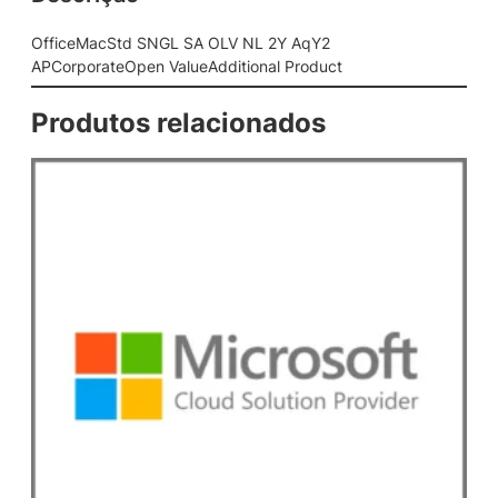
L
S
OfficeMacStd SNGL SA OLV NL 2Y AqY2
A
APCorporateOpen ValueAdditional Product
O
L
Produtos relacionados
V
N
L
2
Y
A
q
Y
2
A
P
C
o
r
p
o