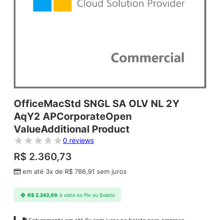
OfficeMacStd SNGL SA OLV NL 2Y
AqY2 APCorporateOpen
ValueAdditional Product
0 reviews
R$
2.360,73
em até 3x de
R$
786,91
sem juros
R$
2.242,69
à vista no Pix ou Boleto