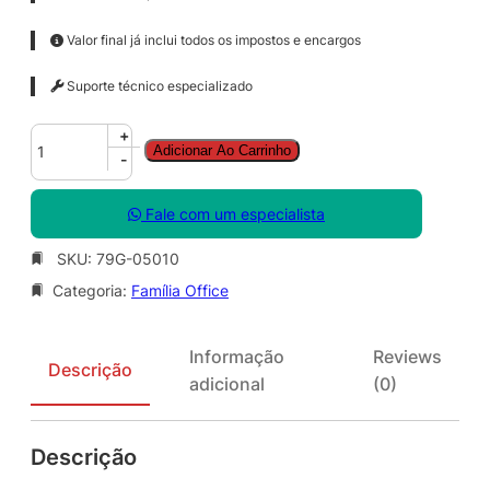
Valor final já inclui todos os impostos e encargos
Suporte técnico especializado
O
+
Adicionar Ao Carrinho
f
-
f
i
Fale com um especialista
c
e
SKU:
79G-05010
H
Categoria:
Família Office
o
m
e
Informação
Reviews
&
Descrição
adicional
(0)
S
t
u
Descrição
d
e