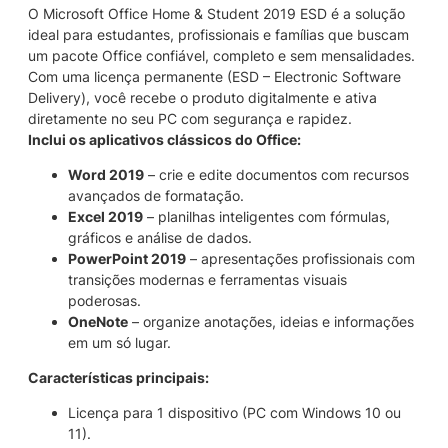
n
O Microsoft Office Home & Student 2019 ESD é a solução
t
ideal para estudantes, profissionais e famílias que buscam
2
um pacote Office confiável, completo e sem mensalidades.
0
Com uma licença permanente (ESD –
Electronic Software
1
Delivery
), você recebe o produto digitalmente e ativa
9
diretamente no seu PC com segurança e rapidez.
E
Inclui os aplicativos clássicos do Office:
S
Word 2019
– crie e edite documentos com recursos
D
avançados de formatação.
q
Excel 2019
– planilhas inteligentes com fórmulas,
u
gráficos e análise de dados.
a
PowerPoint 2019
– apresentações profissionais com
n
transições modernas e ferramentas visuais
t
poderosas.
i
OneNote
– organize anotações, ideias e informações
d
em um só lugar.
a
d
Características principais:
e
Licença para 1 dispositivo (PC com Windows 10 ou
11).