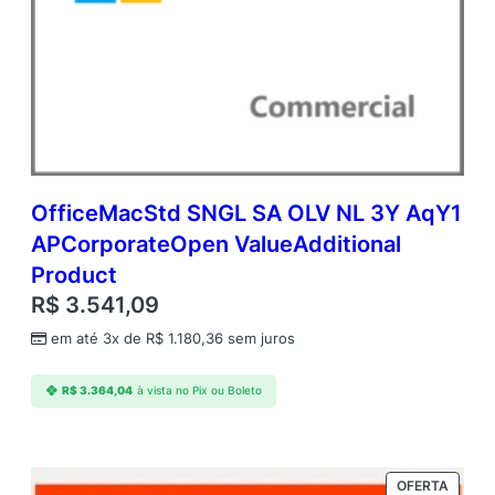
OfficeMacStd SNGL SA OLV NL 3Y AqY1
APCorporateOpen ValueAdditional
Product
R$
3.541,09
em até 3x de
R$
1.180,36
sem juros
R$
3.364,04
à vista no Pix ou Boleto
PRODU
OFERTA