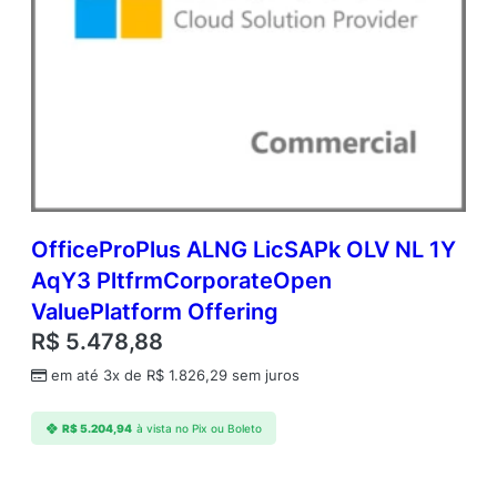
OfficeProPlus ALNG LicSAPk OLV NL 1Y
AqY3 PltfrmCorporateOpen
ValuePlatform Offering
R$
5.478,88
em até 3x de
R$
1.826,29
sem juros
R$
5.204,94
à vista no Pix ou Boleto