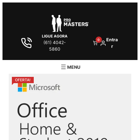
LIGUE AGORA
Entra
0
(61) 4042-
r
5860
OFERTA!