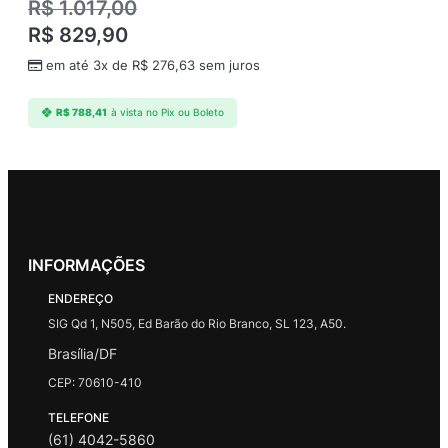
R$
1.017,00
R$
829,90
em até 3x de
R$
276,63
sem juros
R$
788,41
à vista no Pix ou Boleto
INFORMAÇÕES
ENDEREÇO
SIG Qd 1, N505, Ed Barão do Rio Branco, SL 123, A50.
Brasília/DF
CEP: 70610-410
TELEFONE
(61) 4042-5860