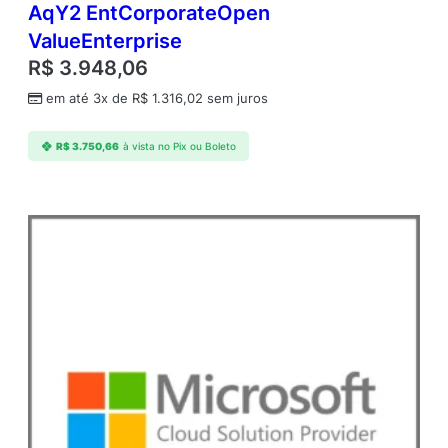
AqY2 EntCorporateOpen
ValueEnterprise
R$
3.948,06
em até 3x de
R$
1.316,02
sem juros
R$
3.750,66
à vista no Pix ou Boleto