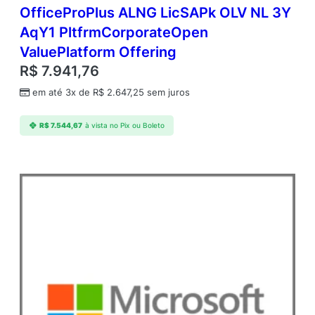
OfficeProPlus ALNG LicSAPk OLV NL 3Y
AqY1 PltfrmCorporateOpen
ValuePlatform Offering
R$
7.941,76
em até 3x de
R$
2.647,25
sem juros
R$
7.544,67
à vista no Pix ou Boleto