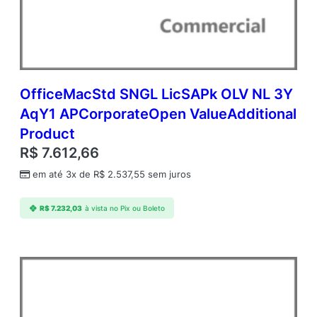
OfficeMacStd SNGL LicSAPk OLV NL 3Y
AqY1 APCorporateOpen ValueAdditional
Product
R$
7.612,66
em até 3x de
R$
2.537,55
sem juros
R$
7.232,03
à vista no Pix ou Boleto