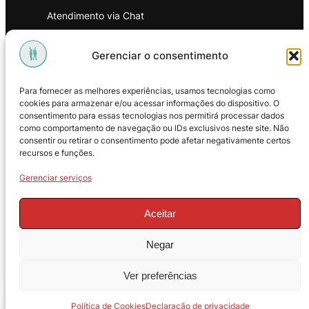
Atendimento via Chat
WhatsApp
Gerenciar o consentimento
INSTITUCIONAL
Para fornecer as melhores experiências, usamos tecnologias como
Política de Privacidade
cookies para armazenar e/ou acessar informações do dispositivo. O
consentimento para essas tecnologias nos permitirá processar dados
Política de Troca e Devoluções
como comportamento de navegação ou IDs exclusivos neste site. Não
consentir ou retirar o consentimento pode afetar negativamente certos
Política de Reembolso
recursos e funções.
Termos & Condições de Uso
Gerenciar serviços
Aceitar
Negar
© 2025 – ProMasters. CNPJ:
Ver preferências
18.269.230/0001-16. Todos os direitos
reservados.
Política de Cookies
Declaração de privacidade