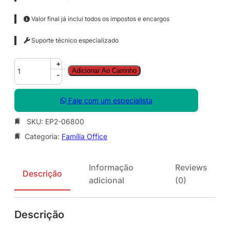
Valor final já inclui todos os impostos e encargos
Suporte técnico especializado
O
+
Adicionar Ao Carrinho
f
-
f
i
Fale com um especialista
c
e
SKU:
EP2-06800
H
Categoria:
Família Office
o
m
e
Informação
Reviews
2
Descrição
adicional
(0)
0
2
4
Descrição
E
S