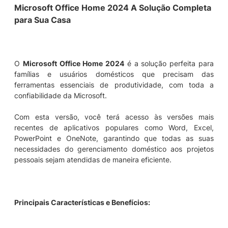
D
Microsoft Office Home 2024 A Solução Completa
q
para Sua Casa
u
a
n
t
O
Microsoft Office Home 2024
é a solução perfeita para
i
famílias e usuários domésticos que precisam das
d
ferramentas essenciais de produtividade, com toda a
a
confiabilidade da Microsoft.
d
e
Com esta versão, você terá acesso às versões mais
recentes de aplicativos populares como Word, Excel,
PowerPoint e OneNote, garantindo que todas as suas
necessidades do gerenciamento doméstico aos projetos
pessoais sejam atendidas de maneira eficiente.
Principais Características e Benefícios: