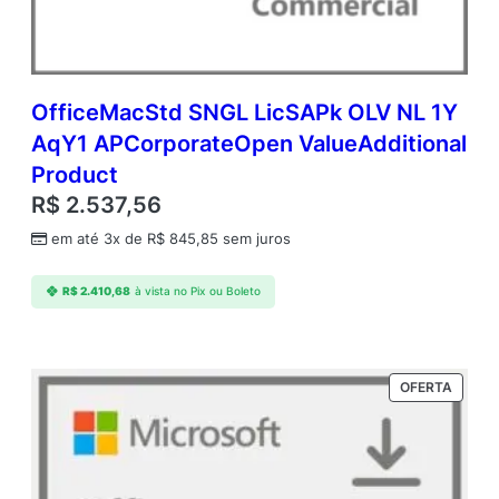
OfficeMacStd SNGL LicSAPk OLV NL 1Y
AqY1 APCorporateOpen ValueAdditional
Product
R$
2.537,56
em até 3x de
R$
845,85
sem juros
R$
2.410,68
à vista no Pix ou Boleto
PRODU
OFERTA
EM
PROM