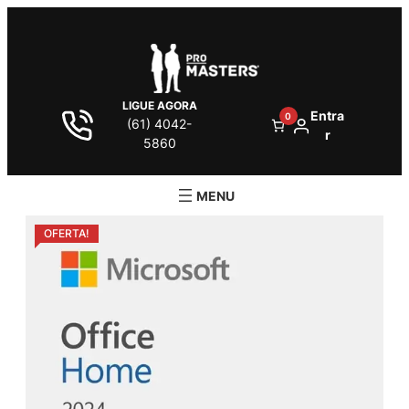
LIGUE AGORA
Entra
0
(61) 4042-
r
5860
OFERTA!