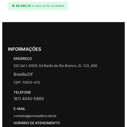
R$
490,70
à vista no Pix ou Boleto
INFORMAÇÕES
ENDEREÇO
SIG Qd 1, N505, Ed Barão do Rio Branco, SL 123, A50.
Brasília/DF
CEP: 70610-410
TELEFONE
(61) 4042-5860
E-MAIL
contato@promasters.net.br
HORÁRIO DE ATENDIMENTO