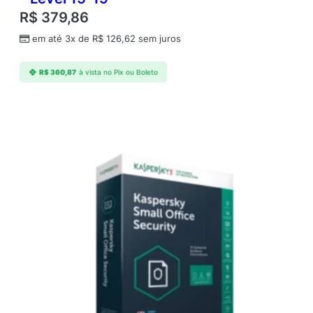
U
R$
379,86
s
e
em até 3x de
R$
126,62
sem juros
r
;
R$
360,87
à vista no Pix ou Boleto
3
-
5
F
i
l
e
S
e
r
v
e
r
;
3
A