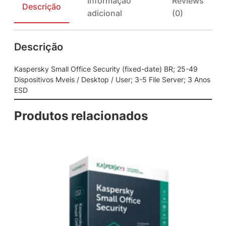
Informação
Reviews
m
Descrição
adicional
(0)
a
l
l
Descrição
O
f
f
Kaspersky Small Office Security (fixed-date) BR; 25-49
i
Dispositivos Mveis / Desktop / User; 3-5 File Server; 3 Anos
c
ESD
e
S
Produtos relacionados
e
c
u
r
i
t
y
(
f
i