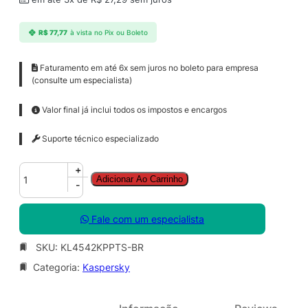
R$
77,77
à vista no Pix ou Boleto
Faturamento em até 6x sem juros no boleto para empresa
(consulte um especialista)
Valor final já inclui todos os impostos e encargos
Suporte técnico especializado
K
+
Adicionar Ao Carrinho
a
-
s
p
Fale com um especialista
e
r
SKU:
KL4542KPPTS-BR
s
Categoria:
Kaspersky
k
y
S