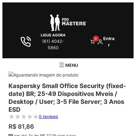
LIGUE AGORA
Entra
0
(61) 4042-
r
5860
Kaspersky Small Office Security (fixed-
date) BR; 25-49 Dispositivos Mveis /
Desktop / User; 3-5 File Server; 3 Anos
ESD
0 reviews
R$
81,86
em até 3x de
R$
27,29
sem juros