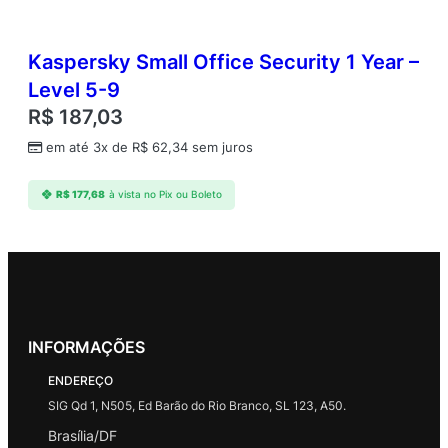
Kaspersky Small Office Security 1 Year –
Level 5-9
R$
187,03
em até 3x de
R$
62,34
sem juros
R$
177,68
à vista no Pix ou Boleto
INFORMAÇÕES
ENDEREÇO
SIG Qd 1, N505, Ed Barão do Rio Branco, SL 123, A50.
Brasília/DF