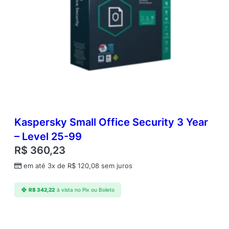
x
e
d
-
d
a
t
e
)
B
R
;
Kaspersky Small Office Security 3 Year
2
– Level 25-99
5
R$
360,23
-
4
em até 3x de
R$
120,08
sem juros
9
D
R$
342,22
à vista no Pix ou Boleto
i
s
p
o