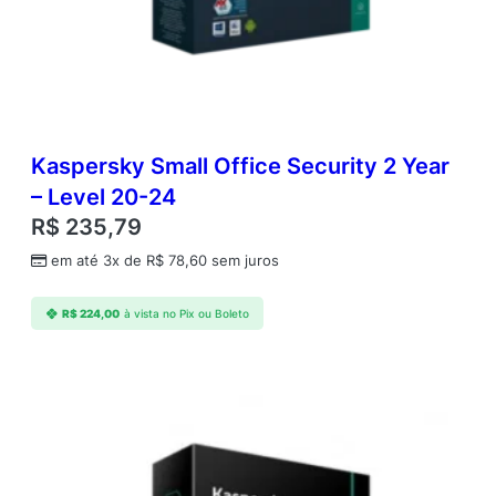
n
o
s
E
S
D
q
Kaspersky Small Office Security 2 Year
u
a
– Level 20-24
n
R$
235,79
t
i
em até 3x de
R$
78,60
sem juros
d
a
R$
224,00
à vista no Pix ou Boleto
d
e