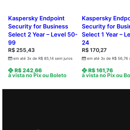
Kaspersky Endpoint
Kaspersky Endpo
Security for Business
Security for Bus
Select 2 Year – Level 50-
Select 1 Year – L
99
24
R$
255,43
R$
170,27
em até 3x de
R$
85,14
sem juros
em até 3x de
R$
56,76
R$
242,66
R$
161,76
à vista no Pix ou Boleto
à vista no Pix ou B