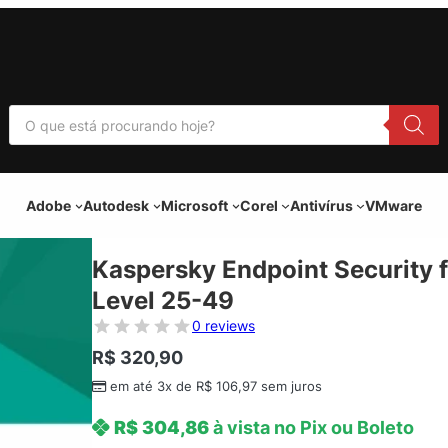
P
e
s
q
u
i
Adobe
Autodesk
Microsoft
Corel
Antivírus
VMware
s
a
r
p
Kaspersky Endpoint Security f
r
o
Level 25-49
d
u
0 reviews
t
o
R$
320,90
s
em até 3x de
R$
106,97
sem juros
R$
304,86
à vista no Pix ou Boleto