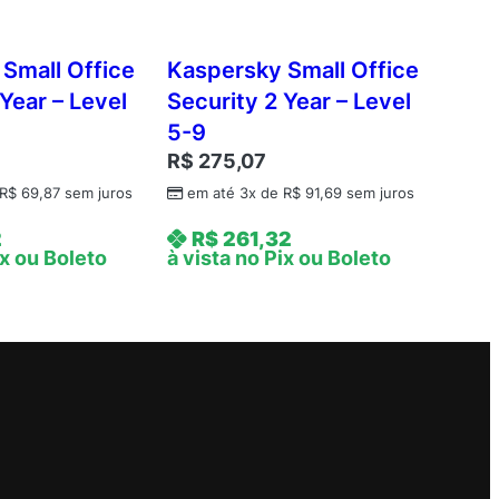
Small Office
Kaspersky Small Office
Year – Level
Security 2 Year – Level
5-9
R$
275,07
R$
69,87
sem juros
em até 3x de
R$
91,69
sem juros
2
R$
261,32
ix ou Boleto
à vista no Pix ou Boleto