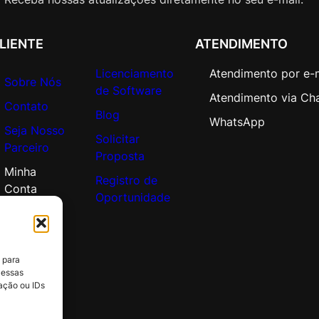
–
L
e
LIENTE
ATENDIMENTO
v
e
Licenciamento
Atendimento por e-
Sobre Nós
l
de Software
Atendimento via Ch
Contato
2
Blog
WhatsApp
5
Seja Nosso
Solicitar
-
Parceiro
Proposta
4
Minha
9
Registro de
Conta
q
Oportunidade
u
a
n
t
 para
 essas
i
ação ou IDs
d
a