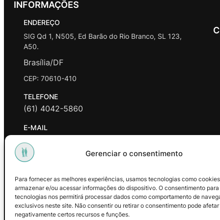
INFORMAÇÕES
ENDEREÇO
C
SIG Qd 1, N505, Ed Barão do Rio Branco, SL 123,
A50.
Brasília/DF
CEP: 70610-410
TELEFONE
(61) 4042-5860
E-MAIL
contato@promasters.net.br
Gerenciar o consentimento
HORÁRIO DE ATENDIMENTO
segunda a sexta das 9hrs às 18hrs exceto feriados.
Para fornecer as melhores experiências, usamos tecnologias como cookies
armazenar e/ou acessar informações do dispositivo. O consentimento para
Facebook
Instagram
Youtube
tecnologias nos permitirá processar dados como comportamento de naveg
exclusivos neste site. Não consentir ou retirar o consentimento pode afetar
negativamente certos recursos e funções.