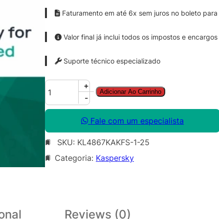
Faturamento em até 6x sem juros no boleto para 
Valor final já inclui todos os impostos e encargos
Suporte técnico especializado
K
+
Adicionar Ao Carrinho
a
-
s
p
Fale com um especialista
e
SKU:
KL4867KAKFS-1-25
r
s
Categoria:
Kaspersky
k
y
E
n
onal
Reviews (0)
d