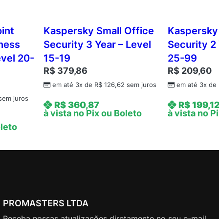
i
n
int
Kaspersky Small Office
Kaspersky 
e
iness
Security 3 Year – Level
Security 2 
s
evel 20-
15-19
25-99
s
A
R$
379,86
R$
209,60
d
em até 3x de
R$
126,62
sem juros
em até 3x de
v
sem juros
R$
360,87
R$
199,1
a
à vista no Pix ou Boleto
à vista no P
n
oleto
c
e
d
1
Y
e
a
PROMASTERS LTDA
r
Receba nossas atualizações diretamente no seu e-mail.