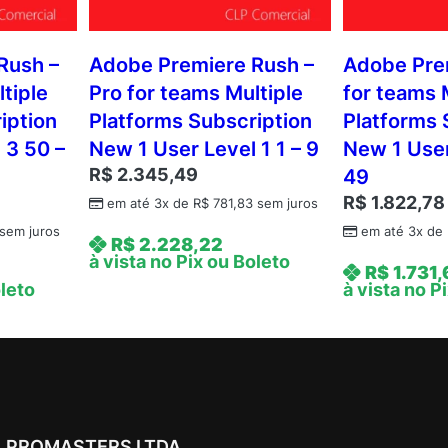
Rush –
Adobe Premiere Rush –
Adobe Pre
tiple
Pro for teams Multiple
for teams 
iption
Platforms Subscription
Platforms 
 3 50 –
New 1 User Level 1 1 – 9
New 1 User
R$
2.345,49
49
R$
1.822,78
em até 3x de
R$
781,83
sem juros
sem juros
em até 3x de
R$
2.228,22
à vista no Pix ou Boleto
R$
1.731,
oleto
à vista no P
PROMASTERS LTDA