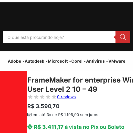
P
e
s
q
u
i
Adobe
Autodesk
Microsoft
Corel
Antivírus
VMware
s
a
r
p
FrameMaker for enterprise Wi
r
o
User Level 2 10 – 49
d
u
0 reviews
t
o
R$
3.590,70
s
em até 3x de
R$
1.196,90
sem juros
R$
3.411,17
à vista no Pix ou Boleto