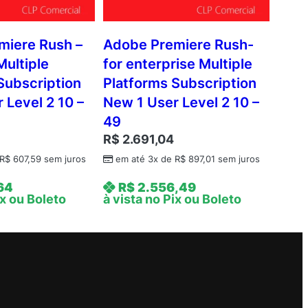
miere Rush –
Adobe Premiere Rush-
Multiple
for enterprise Multiple
Subscription
Platforms Subscription
 Level 2 10 –
New 1 User Level 2 10 –
49
R$
2.691,04
R$
607,59
sem juros
em até 3x de
R$
897,01
sem juros
64
R$
2.556,49
ix ou Boleto
à vista no Pix ou Boleto