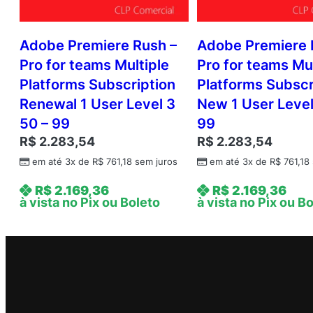
Adobe Premiere Rush –
Adobe Premiere 
Pro for teams Multiple
Pro for teams Mul
Platforms Subscription
Platforms Subscr
Renewal 1 User Level 3
New 1 User Level
50 – 99
99
R$
2.283,54
R$
2.283,54
em até 3x de
R$
761,18
sem juros
em até 3x de
R$
761,18
R$
2.169,36
R$
2.169,36
à vista no Pix ou Boleto
à vista no Pix ou B