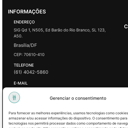
INFORMAÇÕES
ENDEREÇO
C
SIG Qd 1, N505, Ed Barão do Rio Branco, SL 123,
A50.
Brasília/DF
CEP: 70610-410
TELEFONE
(61) 4042-5860
E-MAIL
contato@promasters.net.br
Gerenciar o consentimento
HORÁRIO DE ATENDIMENTO
segunda a sexta das 9hrs às 18hrs exceto feriados.
Para fornecer as melhores experiências, usamos tecnologias como cookies
armazenar e/ou acessar informações do dispositivo. O consentimento para
Facebook
Instagram
Youtube
tecnologias nos permitirá processar dados como comportamento de naveg