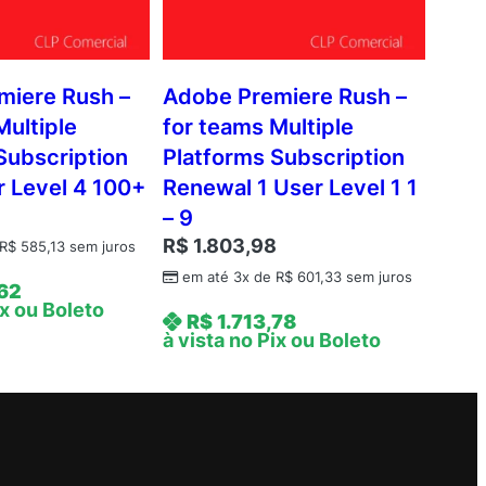
miere Rush –
Adobe Premiere Rush –
Multiple
for teams Multiple
Subscription
Platforms Subscription
 Level 4 100+
Renewal 1 User Level 1 1
9
– 9
R$
1.803,98
R$
585,13
sem juros
em até 3x de
R$
601,33
sem juros
,62
ix ou Boleto
R$
1.713,78
à vista no Pix ou Boleto