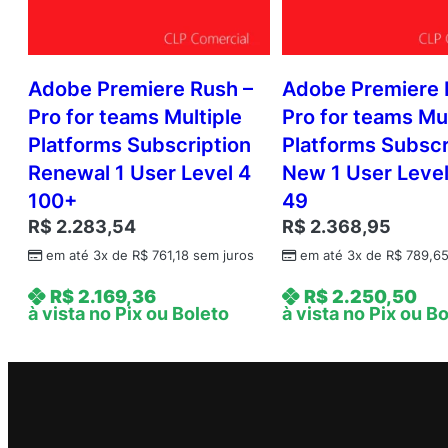
Adobe Premiere Rush –
Adobe Premiere 
Pro for teams Multiple
Pro for teams Mul
Platforms Subscription
Platforms Subscr
Renewal 1 User Level 4
New 1 User Level
100+
49
R$
2.283,54
R$
2.368,95
em até 3x de
R$
761,18
sem juros
em até 3x de
R$
789,6
R$
2.169,36
R$
2.250,50
à vista no Pix ou Boleto
à vista no Pix ou B