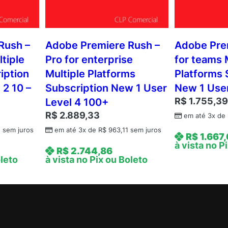
Rush –
Adobe Premiere Rush –
Adobe Pre
tiple
Pro for enterprise
for teams 
iption
Multiple Platforms
Platforms 
 2 10 –
Subscription New 1 User
New 1 User
R$
1.755,3
Level 4 100+
R$
2.889,33
em até 3x de
5
sem juros
em até 3x de
R$
963,11
sem juros
R$
1.667
à vista no P
R$
2.744,86
oleto
à vista no Pix ou Boleto