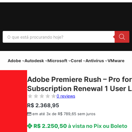
P
e
s
q
u
i
Adobe
Autodesk
Microsoft
Corel
Antivírus
VMware
s
a
r
p
Adobe Premiere Rush – Pro for
r
o
Subscription Renewal 1 User L
d
u
0 reviews
t
o
R$
2.368,95
s
em até 3x de
R$
789,65
sem juros
R$
2.250,50
à vista no Pix ou Boleto