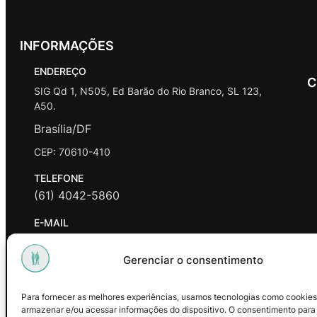
INFORMAÇÕES
ENDEREÇO
C
SIG Qd 1, N505, Ed Barão do Rio Branco, SL 123,
A50.
Brasília/DF
CEP: 70610-410
TELEFONE
(61) 4042-5860
E-MAIL
contato@promasters.net.br
Gerenciar o consentimento
HORÁRIO DE ATENDIMENTO
segunda a sexta das 9hrs às 18hrs exceto feriados.
Para fornecer as melhores experiências, usamos tecnologias como cookies
armazenar e/ou acessar informações do dispositivo. O consentimento para