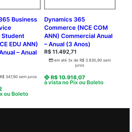
365 Business
Dynamics 365
vice
Commerce (NCE COM
 Student
ANN) Commercial Anual
(NCE EDU ANN)
– Anual (3 Anos)
R$
11.492,71
Anual – Anual
em até 3x de
R$
3.830,90
sem
juros
R$
10.918,07
R$
347,90
sem juros
à vista no Pix ou Boleto
2
ix ou Boleto