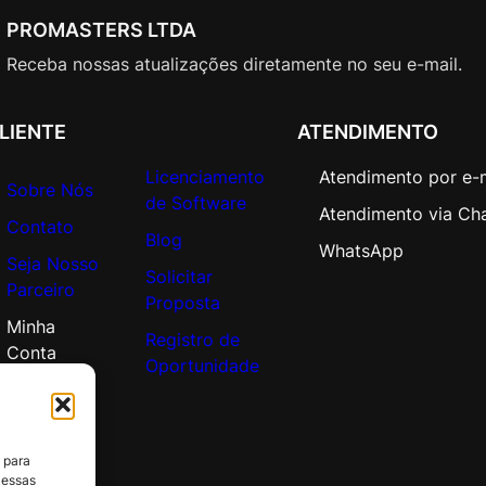
o
PROMASTERS LTDA
r
Receba nossas atualizações diretamente no seu e-mail.
a
t
e
LIENTE
ATENDIMENTO
O
Licenciamento
Atendimento por e-
p
Sobre Nós
de Software
e
Atendimento via Ch
Contato
n
Blog
WhatsApp
V
Seja Nosso
Solicitar
a
Parceiro
Proposta
l
Minha
u
Registro de
Conta
e
Oportunidade
q
u
a
 para
n
 essas