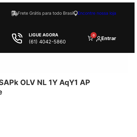
Frete Grátis para todo Brasil
Encontre nossa loja
LIGUE AGORA
0
Entrar
(61) 4042-5860
APk OLV NL 1Y AqY1 AP
e