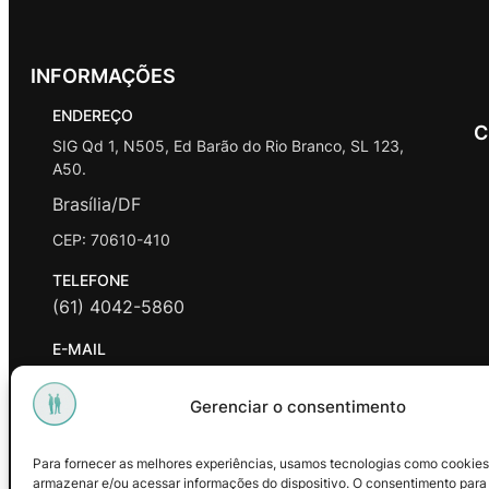
INFORMAÇÕES
ENDEREÇO
C
SIG Qd 1, N505, Ed Barão do Rio Branco, SL 123,
A50.
Brasília/DF
CEP: 70610-410
TELEFONE
(61) 4042-5860
E-MAIL
contato@promasters.net.br
Gerenciar o consentimento
HORÁRIO DE ATENDIMENTO
segunda a sexta das 9hrs às 18hrs exceto feriados.
Para fornecer as melhores experiências, usamos tecnologias como cookies
armazenar e/ou acessar informações do dispositivo. O consentimento para