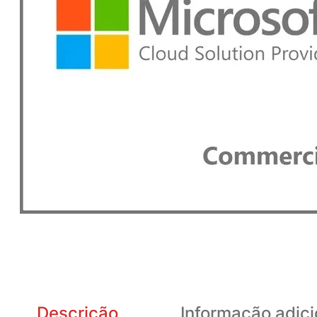
Descrição
Informação adici