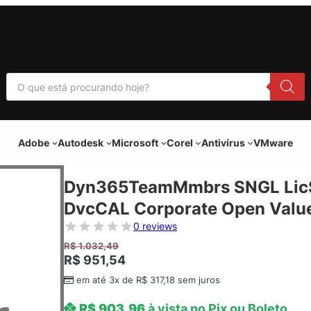
P
e
s
q
u
i
Adobe
Autodesk
Microsoft
Corel
Antivírus
VMware
s
a
r
p
Dyn365TeamMmbrs SNGL LicS
r
o
DvcCAL Corporate Open Valu
d
u
0 reviews
t
o
R$
1.032,49
s
R$
951,54
em até 3x de
R$
317,18
sem juros
R$
903,96
à vista no Pix ou Boleto