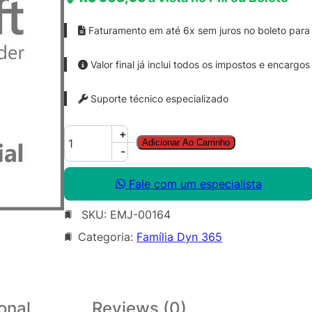
Faturamento em até 6x sem juros no boleto para 
Valor final já inclui todos os impostos e encargos
Suporte técnico especializado
D
+
Adicionar Ao Carrinho
y
-
n
3
Fale com um especialista
6
SKU:
EMJ-00164
5
T
Categoria:
Família Dyn 365
e
a
m
M
onal
Reviews (0)