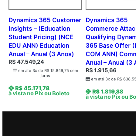
Dynamics 365 Customer
Dynamics 365
Insights – (Education
Commerce Attac
Student Pricing) (NCE
Qualifying Dyna
EDU ANN) Education
365 Base Offer 
Anual – Anual (3 Anos)
COM ANN) Comm
R$
47.549,24
Anual – Anual (3
R$
1.915,66
em até 3x de
R$
15.849,75
sem
juros
em até 3x de
R$
638,5
R$
45.171,78
R$
1.819,88
à vista no Pix ou Boleto
à vista no Pix ou B