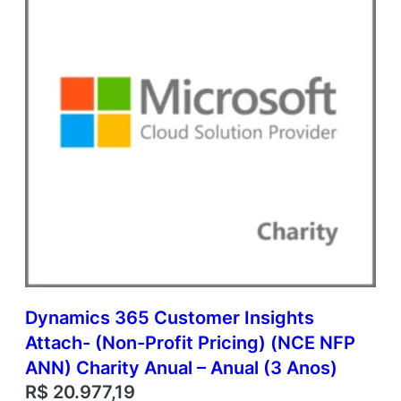
)
q
u
a
n
t
i
d
a
d
e
Dynamics 365 Customer Insights
Attach- (Non-Profit Pricing) (NCE NFP
ANN) Charity Anual – Anual (3 Anos)
R$
20.977,19