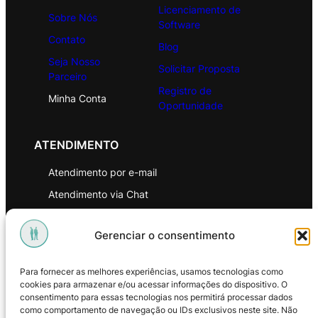
Licenciamento de
Sobre Nós
Software
Contato
Blog
Seja Nosso
Solicitar Proposta
Parceiro
Registro de
Minha Conta
Oportunidade
ATENDIMENTO
Atendimento por e-mail
Atendimento via Chat
WhatsApp
Gerenciar o consentimento
INSTITUCIONAL
Para fornecer as melhores experiências, usamos tecnologias como
Política de Privacidade
cookies para armazenar e/ou acessar informações do dispositivo. O
consentimento para essas tecnologias nos permitirá processar dados
Política de Troca e Devoluções
como comportamento de navegação ou IDs exclusivos neste site. Não