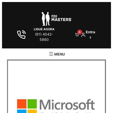
LIGUE AGORA
Entra
0
(61) 4042-
r
5860