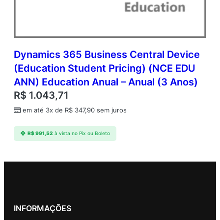
Dynamics 365 Business Central Device
(Education Student Pricing) (NCE EDU
ANN) Education Anual – Anual (3 Anos)
R$
1.043,71
em até 3x de
R$
347,90
sem juros
R$
991,52
à vista no Pix ou Boleto
INFORMAÇÕES