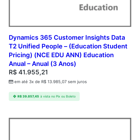
c
i
a
l
A
n
Dynamics 365 Customer Insights Data
u
T2 Unified People – (Education Student
a
Pricing) (NCE EDU ANN) Education
l
–
Anual – Anual (3 Anos)
A
R$
41.955,21
n
u
em até 3x de
R$
13.985,07
sem juros
a
l
R$
39.857,45
à vista no Pix ou Boleto
(
3
A
n
o
s