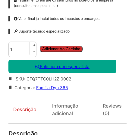
Faturamento em até 6x sem juros no boleto para empresa
(consulte um especialista)
Valor final já inclui todos os impostos e encargos
Suporte técnico especializado
D
+
Adicionar Ao Carrinho
y
-
n
a
Fale com um especialista
m
i
SKU:
CFQ7TTC0LH2Z:0002
c
Categoria:
Família Dyn 365
s
3
6
Informação
Reviews
5
Descrição
adicional
(0)
C
o
m
Descrição
m