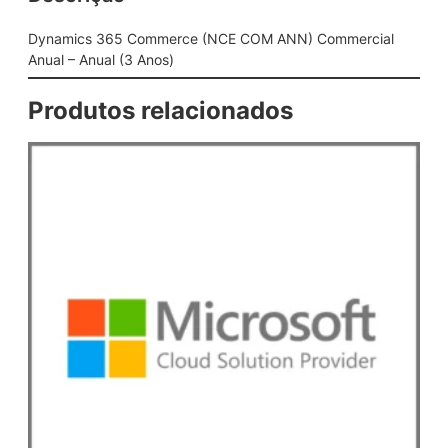
e
r
Dynamics 365 Commerce (NCE COM ANN) Commercial
c
Anual – Anual (3 Anos)
e
(
Produtos relacionados
N
C
E
C
O
M
A
N
N
)
C
o
m
m
e
r