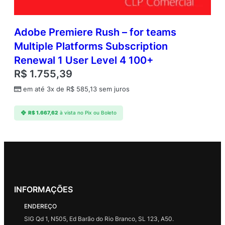
Adobe Premiere Rush – for teams
Multiple Platforms Subscription
Renewal 1 User Level 4 100+
R$
1.755,39
em até 3x de
R$
585,13
sem juros
R$
1.667,62
à vista no Pix ou Boleto
INFORMAÇÕES
ENDEREÇO
SIG Qd 1, N505, Ed Barão do Rio Branco, SL 123, A50.