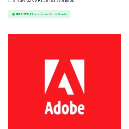
em até 3x de
R$
781,83
sem juros
R$
2.228,22
à vista no Pix ou Boleto