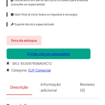
Faturamento em até 6x sem juros no boleto para empresa
(consulte um especialista)
Valor final já inclui todos os impostos e encargos
Suporte técnico especializado
Fora de estoque
Fale com um especialista
SKU:
65309790BA04C12
Categoria:
CLP Comercial
Informação
Reviews
Descrição
adicional
(0)