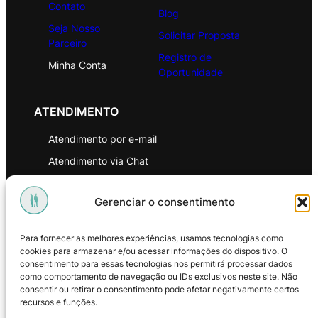
Contato
Blog
Seja Nosso
Solicitar Proposta
Parceiro
Registro de
Minha Conta
Oportunidade
ATENDIMENTO
Atendimento por e-mail
Atendimento via Chat
WhatsApp
Gerenciar o consentimento
INSTITUCIONAL
Para fornecer as melhores experiências, usamos tecnologias como
Política de Privacidade
cookies para armazenar e/ou acessar informações do dispositivo. O
consentimento para essas tecnologias nos permitirá processar dados
Política de Troca e Devoluções
como comportamento de navegação ou IDs exclusivos neste site. Não
consentir ou retirar o consentimento pode afetar negativamente certos
Política de Reembolso
recursos e funções.
Termos & Condições de Uso