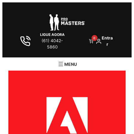
LIGUE AGORA
Entra
0
(61) 4042-
r
5860