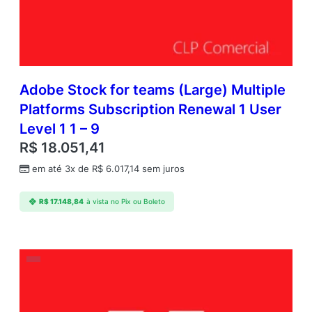
Adobe Stock for teams (Large) Multiple
Platforms Subscription Renewal 1 User
Level 1 1 – 9
R$
18.051,41
em até 3x de
R$
6.017,14
sem juros
R$
17.148,84
à vista no Pix ou Boleto