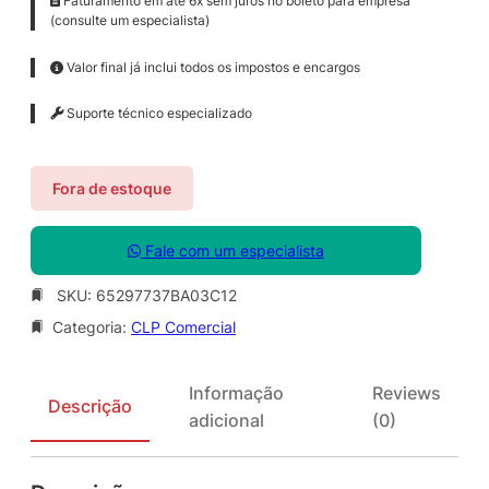
Faturamento em até 6x sem juros no boleto para empresa
(consulte um especialista)
Valor final já inclui todos os impostos e encargos
Suporte técnico especializado
Fora de estoque
Fale com um especialista
SKU:
65297737BA03C12
Categoria:
CLP Comercial
Informação
Reviews
Descrição
adicional
(0)