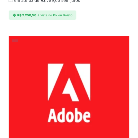
em até 3x de
R$
789,65
sem juros
R$
2.250,50
à vista no Pix ou Boleto