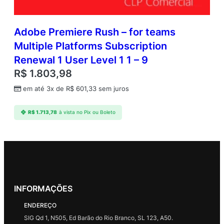
Adobe Premiere Rush – for teams
Multiple Platforms Subscription
Renewal 1 User Level 1 1 – 9
R$
1.803,98
em até 3x de
R$
601,33
sem juros
R$
1.713,78
à vista no Pix ou Boleto
INFORMAÇÕES
ENDEREÇO
SIG Qd 1, N505, Ed Barão do Rio Branco, SL 123, A50.