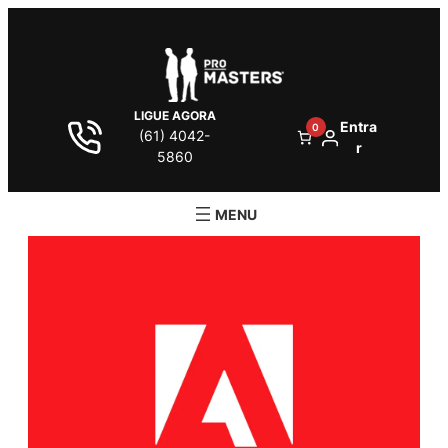
LIGUE AGORA
Entra
0
(61) 4042-
r
5860