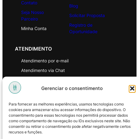
Contato
Blog
Seja Nosso
Solicitar Proposta
Parceiro
Registro de
Minha Conta
Oportunidade
ATENDIMENTO
Atendimento por e-mail
Atendimento via Chat
WhatsApp
Gerenciar o consentimento
INSTITUCIONAL
Para fornecer as melhores experiências, usamos tecnologias como
Política de Privacidade
cookies para armazenar e/ou acessar informações do dispositivo. O
consentimento para essas tecnologias nos permitirá processar dados
Política de Troca e Devoluções
como comportamento de navegação ou IDs exclusivos neste site. Não
consentir ou retirar o consentimento pode afetar negativamente certos
Política de Reembolso
recursos e funções.
Termos & Condições de Uso