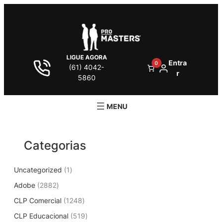
Pular
para
o
conteúdo
LIGUE AGORA
Entra
0
(61) 4042-
r
5860
Categorias
1
Uncategorized
1
p
2
Adobe
2882
r
8
1
CLP Comercial
1248
o
8
2
d
5
CLP Educacional
2
519
4
u