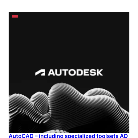
AutoCAD – including specialized toolsets AD