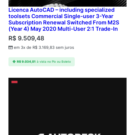
Licenca AutoCAD – including specialized
toolsets Commercial Single-user 3-Year
Subscription Renewal Switched From M2S
(Year 4) May 2020 Multi-User 2:1 Trade-In
R$
9.509,48
em 3x de
R$
3.169,83
sem juros
R$
9.034,01
à vista no Pix ou Boleto