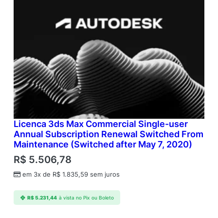
Licenca 3ds Max Commercial Single-user
Annual Subscription Renewal Switched From
Maintenance (Switched after May 7, 2020)
R$
5.506,78
em 3x de
R$
1.835,59
sem juros
R$
5.231,44
à vista no Pix ou Boleto