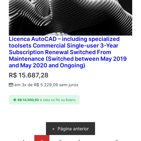
Licenca AutoCAD – including specialized
toolsets Commercial Single-user 3-Year
Subscription Renewal Switched From
Maintenance (Switched between May 2019
and May 2020 and Ongoing)
R$
15.687,28
em 3x de
R$
5.229,09
sem juros
R$
14.902,92
à vista no Pix ou Boleto
«
Página anterior