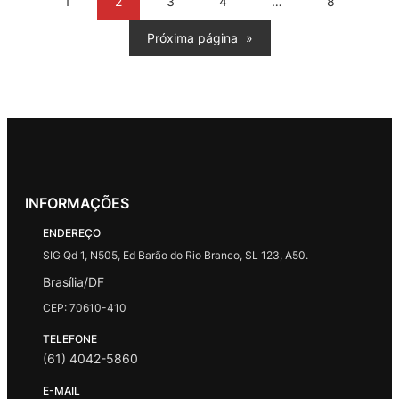
1
2
3
4
…
8
Próxima página
»
INFORMAÇÕES
ENDEREÇO
SIG Qd 1, N505, Ed Barão do Rio Branco, SL 123, A50.
Brasília/DF
CEP: 70610-410
TELEFONE
(61) 4042-5860
E-MAIL