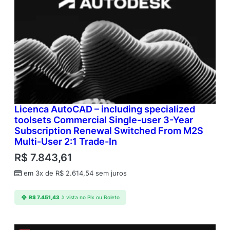
Licenca AutoCAD – including specialized
toolsets Commercial Single-user 3-Year
Subscription Renewal Switched From M2S
Multi-User 2:1 Trade-In
R$
7.843,61
em 3x de
R$
2.614,54
sem juros
R$
7.451,43
à vista no Pix ou Boleto