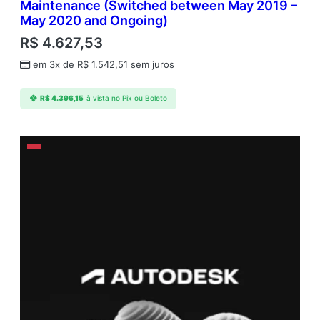
Maintenance (Switched between May 2019 –
May 2020 and Ongoing)
R$
4.627,53
em 3x de
R$
1.542,51
sem juros
R$
4.396,15
à vista no Pix ou Boleto