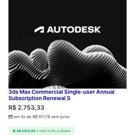
3ds Max Commercial Single-user Annual
Subscription Renewal S
R$
2.753,33
em 3x de
R$
917,78
sem juros
R$
2.615,66
à vista no Pix ou Boleto