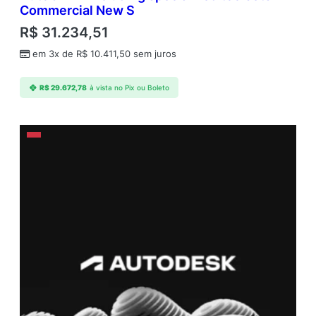
Commercial New S
R$
31.234,51
em 3x de
R$
10.411,50
sem juros
R$
29.672,78
à vista no Pix ou Boleto