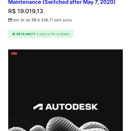
Maintenance (Switched after May 7, 2020)
R$
19.019,13
em 3x de
R$
6.339,71
sem juros
R$
18.068,17
à vista no Pix ou Boleto