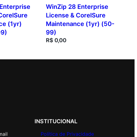
Enterprise
WinZip 28 Enterprise
CorelSure
License & CorelSure
e (1yr)
Maintenance (1yr) (50-
9)
99)
R$
0,00
INSTITUCIONAL
mail
Política de Privacidade