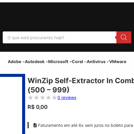
P
e
s
q
u
i
Adobe
Autodesk
Microsoft
Corel
Antivírus
VMware
s
a
r
p
WinZip Self-Extractor In Com
r
o
(500 – 999)
d
u
0 reviews
t
o
R$
0,00
s
Faturamento em até 6x sem juros no boleto para 