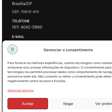
Brasília/DF
CEP: 70610-410
TELEFONE
(61) 4042-5860
E-MAIL
contato@promasters.net.br
Gerenciar o consentimento
HORÁRIO DE ATENDIMENTO
segunda a sexta das 9hrs às 18hrs exceto feriados.
Para fornecer as melhores experiências, usamos tecnologias como cookies
armazenar e/ou acessar informações do dispositivo. O consentimento para
Facebook
Instagram
Youtube
tecnologias nos permitirá processar dados como comportamento de naveg
exclusivos neste site. Não consentir ou retirar o consentimento pode afetar
negativamente certos recursos e funções.
Gerenciar serviços
Aceitar
Negar
Ver prefe
© 2025 – ProMasters. CNPJ: 18.269.230/0001-16. Todos os dire