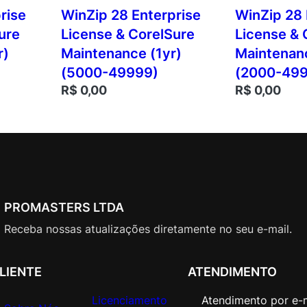
rise
WinZip 28 Enterprise
WinZip 28 
ure
License & CorelSure
License & 
r)
Maintenance (1yr)
Maintenanc
(5000-49999)
(2000-499
R$
0,00
R$
0,00
PROMASTERS LTDA
Receba nossas atualizações diretamente no seu e-mail.
LIENTE
ATENDIMENTO
Licenciamento
Atendimento por e-