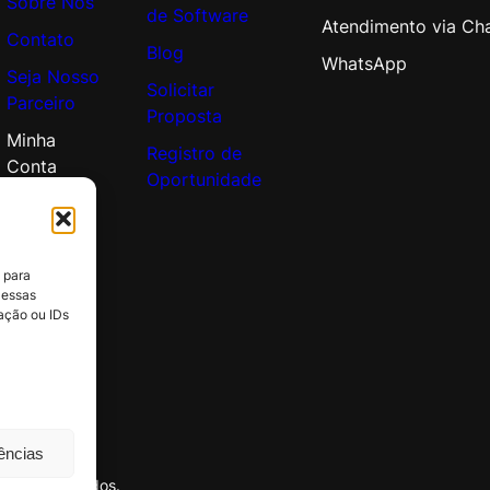
Sobre Nós
de Software
Atendimento via Ch
Contato
Blog
WhatsApp
Seja Nosso
Solicitar
Parceiro
Proposta
Minha
Registro de
Conta
Oportunidade
 para
 essas
ação ou IDs
rências
itos reservados.